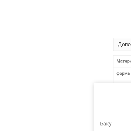
Допо
Матер
форма
разме
Толщин
способ
ГОСТ /
Баку