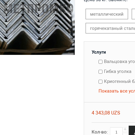
металлический
горячекатаный стал
Услуги
Вальцовка уг
Гибка уголка
Криогенный б
Показать все ус
4 343,08 UZS
+
Кол-во:
-