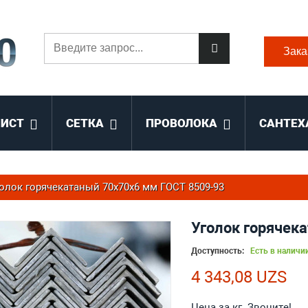
Зака
ЛИСТ
СЕТКА
ПРОВОЛОКА
САНТЕХ
олок горячекатаный 70x70x6 мм ГОСТ 8509-93
Уголок горячек
Доступность:
Есть в наличи
4 343,08 UZS
Цена за кг. Звоните!