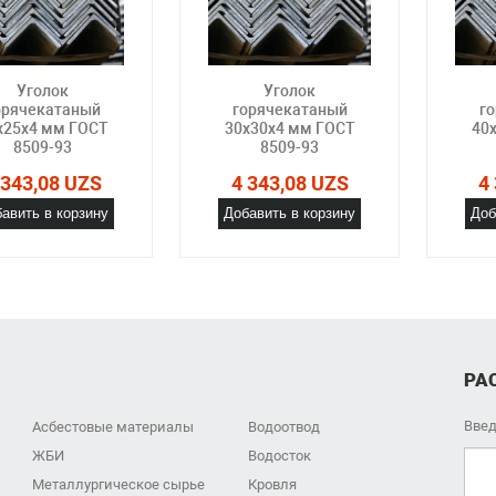
Уголок
Уголок
орячекатаный
горячекатаный
г
x25x4 мм ГОСТ
30x30x4 мм ГОСТ
40
8509-93
8509-93
 343,08 UZS
4 343,08 UZS
4
авить в корзину
Добавить в корзину
Доб
РА
Введ
Асбестовые материалы
Водоотвод
ЖБИ
Водосток
Металлургическое сырье
Кровля