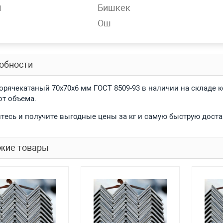
н
 материала
10ХСНД, 3сп, 3пс, 15ХСНД, 09Г2С-14, 3пс
Бишкек
Ош
спроса
Нет
обности
горячекатаный 70x70x6 мм ГОСТ 8509-93 в наличии на складе 
от объема.
тесь и получите выгодные цены за кг и самую быструю доста
жие товары