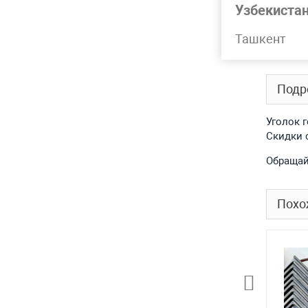
Узбекиста
Марка
Ташкент
Лидер 
Подр
Уголок 
Скидки 
Обращай
Похо