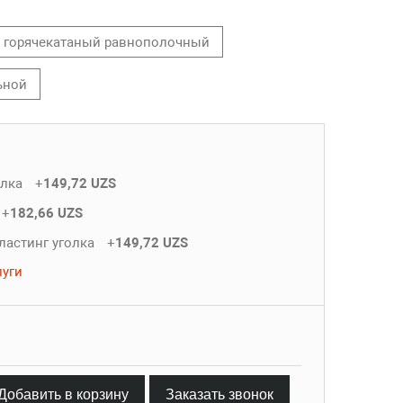
горячекатаный равнополочный
ьной
олка
+
149,72 UZS
+
182,66 UZS
ластинг уголка
+
149,72 UZS
луги
Добавить в корзину
Заказать звонок