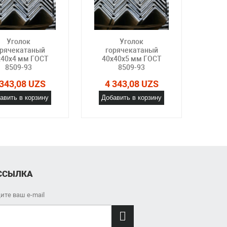
Уголок
Уголок
орячекатаный
горячекатаный
го
x40x4 мм ГОСТ
40x40x5 мм ГОСТ
80x
8509-93
8509-93
 343,08 UZS
4 343,08 UZS
4 
авить в корзину
Добавить в корзину
Доб
ССЫЛКА
ите ваш e-mail
