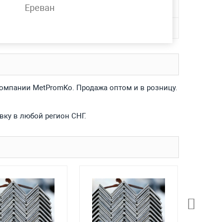
5, 3сп5, С255, С345
Ереван
компании MetPromKo. Продажа оптом и в розницу.
вку в любой регион СНГ.