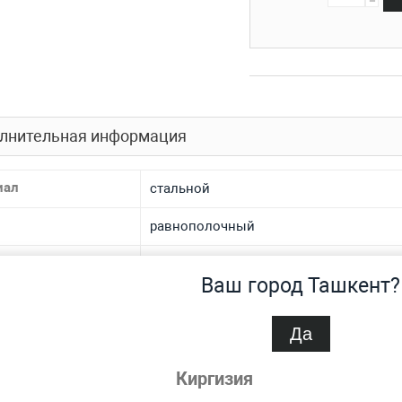
лнительная информация
иал
стальной
равнополочный
р
70x70 мм
Ваш город Ташкент?
а — уголок
6 мм
Да
 производства
горячекатаный
 ТУ
Киргизия
ГОСТ 8509-93