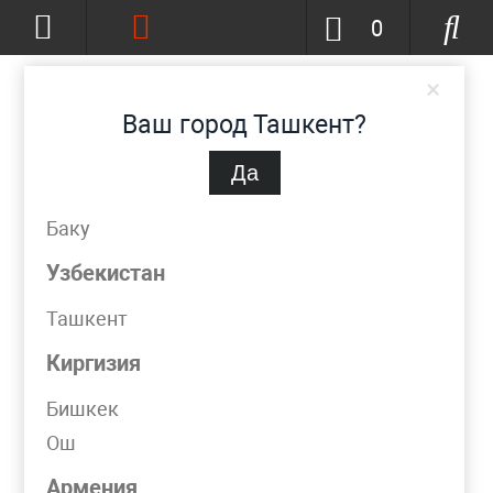
0
×
Ваш город Ташкент?
Да
Ташкент
(изменить)
+998 (90) 002-86-68
Баку
info@metpromko.uz
Узбекистан
Ташкент
Заказать звонок
Киргизия
КАТАЛОГ
Бишкек
Ош
Фильтр
Армения