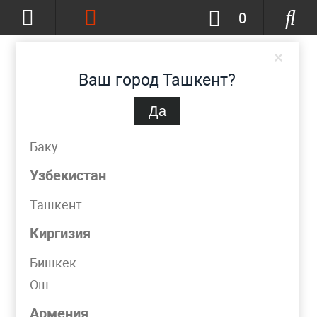
0
×
Ваш город Ташкент?
Да
Ташкент
(изменить)
+998 (90) 002-86-68
Баку
info@metpromko.uz
Узбекистан
Ташкент
Заказать звонок
Киргизия
КАТАЛОГ
Бишкек
Ош
Фильтр
Армения