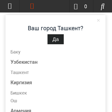
0
×
Ваш город Ташкент?
Да
Ташкент
(изменить)
+998 (90) 002-86-68
Баку
info@metpromko.uz
Узбекистан
Ташкент
Заказать звонок
Киргизия
КАТАЛОГ
Бишкек
Ош
Фильтр
Армения