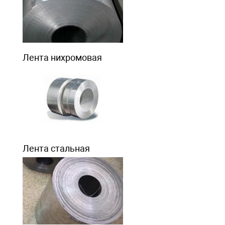
Лента нихромовая
Лента стальная