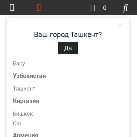
0
×
Ваш город Ташкент?
Да
Ташкент
(изменить)
+998 (90) 002-86-68
Баку
info@metpromko.uz
Узбекистан
Ташкент
Заказать звонок
Киргизия
КАТАЛОГ
Бишкек
Ош
Фильтр
Армения