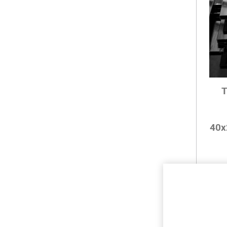
Т
40x