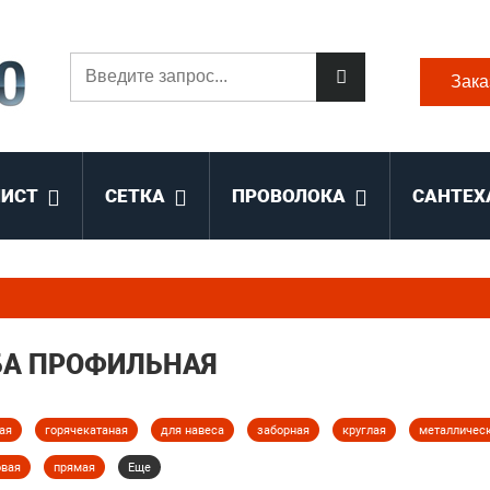
Зака
ЛИСТ
СЕТКА
ПРОВОЛОКА
САНТЕХ
БА ПРОФИЛЬНАЯ
ая
горячекатаная
для навеса
заборная
круглая
металличес
овая
прямая
Еще