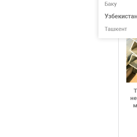
Баку
Узбекиста
Ташкент
Т
н
м