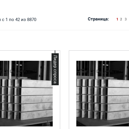
Страница:
с 1 по 42 из 8870
1
2
3
Лидер спроса