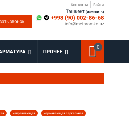
Контакты
Войти
Ташкент
(изменить)
+998 (90) 002-86-68
зать звонок
info@metpromko.uz
0
АРМАТУРА
ПРОЧЕЕ
кая
направляющая
нержавеющая зеркальная