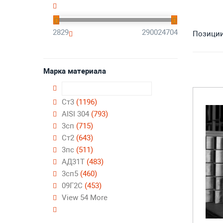
2829
290024704
Позиции 
Марка материала
Ст3
(1196)
AISI 304
(793)
3сп
(715)
Ст2
(643)
3пс
(511)
АД31Т
(483)
3сп5
(460)
09Г2С
(453)
View 54 More