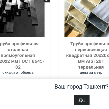
руба профильная
Труба профильн
стальная
нержавеющая
прямоугольная
квадратная 20x20x
20x2 мм ГОСТ 8645-
мм AISI 201
82
зеркальная
скидки от объема
цена за метр
7 783 343,92 UZS
31 141,76 UZS
Ваш город Ташкент?
Добавить в корзину
Добавить в корзину
Да