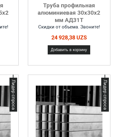
ая
Труба профильная
5х2
алюминиевая 30x30х2
мм АД31Т
ите!
Скидки от объема. Звоните!
24 928,38 UZS
Добавить в корзину
Лидер спроса
Лидер спроса