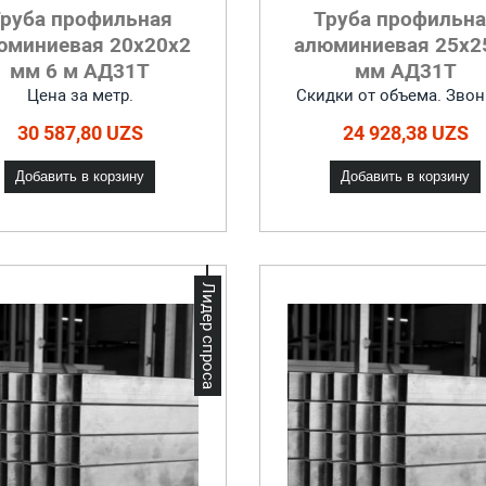
руба профильная
Труба профильн
юминиевая 20x20х2
алюминиевая 25x2
мм 6 м АД31Т
мм АД31Т
Цена за метр.
Скидки от объема. Звон
30 587,80 UZS
24 928,38 UZS
Добавить в корзину
Добавить в корзину
Лидер спроса