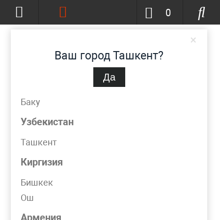
0
×
Ваш город Ташкент?
Да
Ташкент
(изменить)
+998 (90) 002-86-68
Баку
info@metpromko.uz
Узбекистан
Ташкент
Заказать звонок
Киргизия
КАТАЛОГ
Бишкек
Ош
Фильтр
Армения