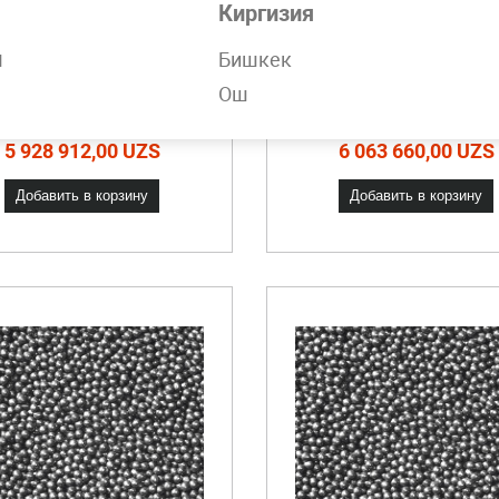
Киргизия
н
ары помольные 30
Бишкек
Шары помольные 
мм 3 группа
мм 4 группа
Ош
дки от объема. Звоните!
Скидки от объема. Звон
5 928 912,00 UZS
6 063 660,00 UZS
Добавить в корзину
Добавить в корзину