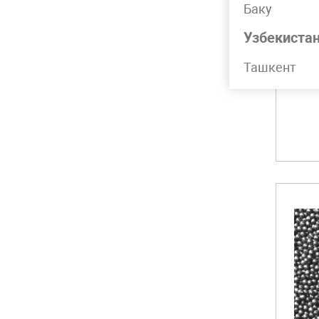
Баку
Узбекиста
Ш
Ташкент
Ски