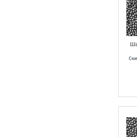
Ш
Ски