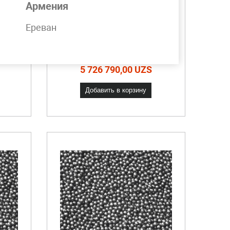
Армения
30
Ереван
Шары помольные 40
мм 1 группа
ите!
Скидки от объема. Звоните!
5 726 790,00 UZS
Добавить в корзину