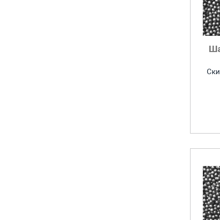
Ш
Ски