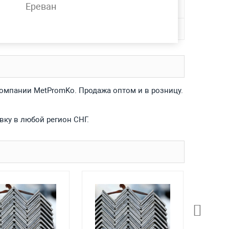
Ереван
5, 3сп5, С255, С345
компании MetPromKo. Продажа оптом и в розницу.
вку в любой регион СНГ.