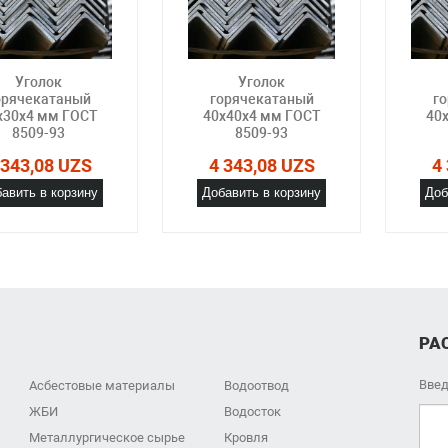
Уголок
Уголок
орячекатаный
горячекатаный
г
x30x4 мм ГОСТ
40x40x4 мм ГОСТ
40
8509-93
8509-93
 343,08 UZS
4 343,08 UZS
4
авить в корзину
Добавить в корзину
Доб
РА
Введ
Асбестовые материалы
Водоотвод
ЖБИ
Водосток
Металлургическое сырье
Кровля