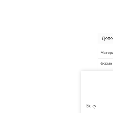
Допо
Матер
форма
разме
Толщин
способ
Баку
ГОСТ /