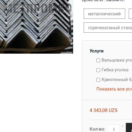
металлический
горячекатаный стал
Услуги
Вальцовка уг
Гибка уголка
Криогенный б
Показать все ус
4 343,08 UZS
+
Кол-во:
-