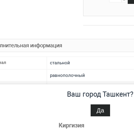
лнительная информация
иал
стальной
равнополочный
р
25x25 мм
Ваш город Ташкент?
а — уголок
4 мм
Да
 производства
горячекатаный
Киргизия
 ТУ
ГОСТ 8509-93