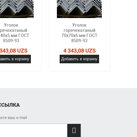
Уголок
Уголок
орячекатаный
горячекатаный
го
x40x5 мм ГОСТ
70x70x6 мм ГОСТ
80x
8509-93
8509-93
 343,08 UZS
4 343,08 UZS
4 
авить в корзину
Добавить в корзину
Доб
ССЫЛКА
ите ваш e-mail
