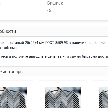
н
Бишкек
 материала
10ХСНД, 3сп, 3пс, 15ХСНД, 09Г2С-14, 3пс
Ош
спроса
Нет
обности
горячекатаный 25x25x4 мм ГОСТ 8509-93 в наличии на складе 
от объема.
тесь и получите выгодные цены за кг и самую быструю доста
жие товары