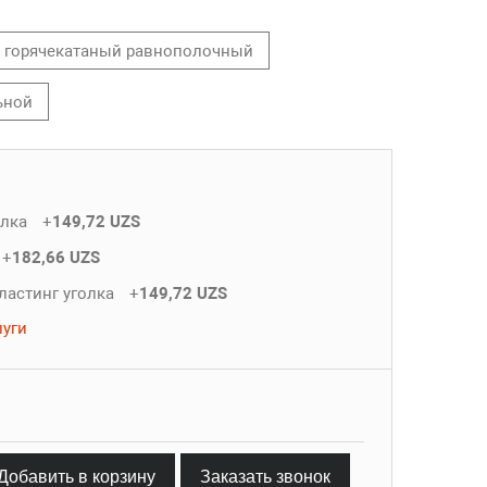
горячекатаный равнополочный
ьной
олка
+
149,72 UZS
+
182,66 UZS
ластинг уголка
+
149,72 UZS
луги
Добавить в корзину
Заказать звонок