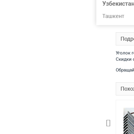
Узбекиста
Марка
Ташкент
Лидер 
Подр
Уголок 
Скидки 
Обращай
Похо