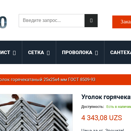
Зака
ЛИСТ
СЕТКА
ПРОВОЛОКА
САНТЕХ
олок горячекатаный 25x25x4 мм ГОСТ 8509-93
Уголок горячек
Доступность:
Есть в наличи
4 343,08 UZS
Цена за кг. Звоните!