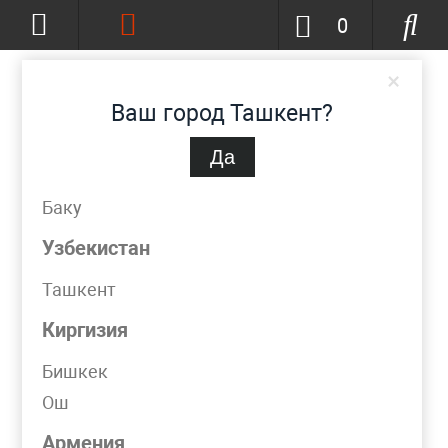
0
×
Ваш город Ташкент?
Да
Ташкент
(изменить)
+998 (90) 002-86-68
Баку
info@metpromko.uz
Узбекистан
Ташкент
Заказать звонок
Киргизия
КАТАЛОГ
Бишкек
Ош
Фильтр
Армения