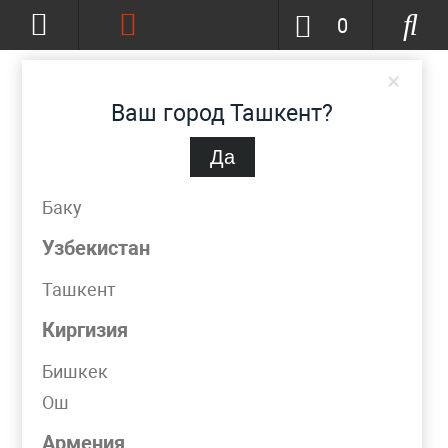
0
×
Ваш город Ташкент?
Да
Ташкент
(изменить)
+998 (90) 002-86-68
Баку
info@metpromko.uz
Узбекистан
Ташкент
Заказать звонок
Киргизия
КАТАЛОГ
Бишкек
Ош
Армения