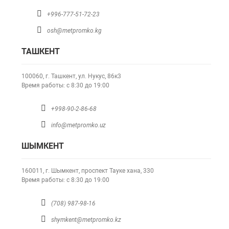
+996-777-51-72-23
osh@metpromko.kg
ТАШКЕНТ
100060, г. Ташкент,
ул. Нукус, 86к3
Время работы: с 8:30 до 19:00
+998-90-2-86-68
info@metpromko.uz
ШЫМКЕНТ
160011, г. Шымкент,
проспект Тауке хана, 330
Время работы: с 8:30 до 19:00
(708) 987-98-16
shymkent@metpromko.kz