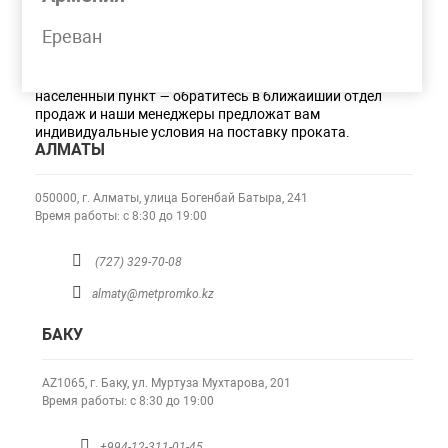
КОНТАКТНАЯ ИНФОРМАЦИЯ
Ереван
Внимание! Компания
MetPromKo
осуществляет
транспортировку металлопроката во все регионы стран
СНГ. Если вы не увидели в списке адресов свой
населенный пункт — обратитесь в ближайший отдел
продаж и наши менеджеры предложат вам
индивидуальные условия на поставку проката.
АЛМАТЫ
050000, г. Алматы,
улица Богенбай Батыра, 241
Время работы: с 8:30 до 19:00
(727) 329-70-08
almaty@metpromko.kz
БАКУ
AZ1065, г. Баку,
ул. Муртуза Мухтарова, 201
Время работы: с 8:30 до 19:00
+994-12-311-01-45