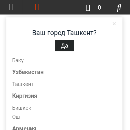
0
×
Ваш город Ташкент?
Да
Ташкент
(изменить)
+998 (90) 002-86-68
Баку
info@metpromko.uz
Узбекистан
Ташкент
Заказать звонок
Киргизия
КАТАЛОГ
Бишкек
Ош
Армения