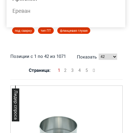
Моя корзина
Ереван
ЗАГЛУШКА СТАЛЬНАЯ
под сварку
тип ПТ
фланцевая глухая
Позиции с 1 по 42 из 1071
Показать
Страница:
1
2
3
4
5
Лидер спроса