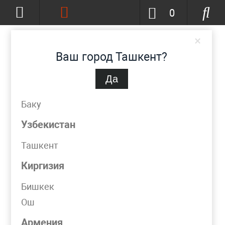
0
×
Ваш город Ташкент?
Да
Ташкент
(изменить)
+998 (90) 002-86-68
Баку
info@metpromko.uz
Узбекистан
Ташкент
Заказать звонок
Киргизия
КАТАЛОГ
Бишкек
Ош
Фильтр
Армения