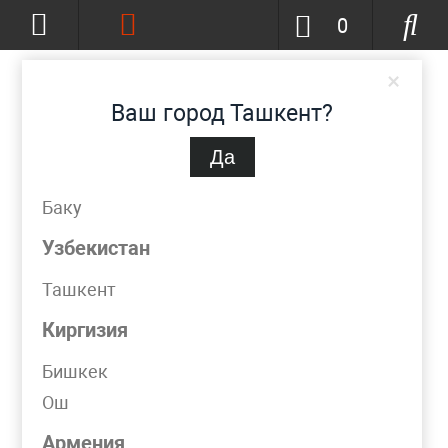
0
×
Ваш город Ташкент?
Да
Ташкент
(изменить)
+998 (90) 002-86-68
Баку
info@metpromko.uz
Узбекистан
Ташкент
Заказать звонок
Киргизия
КАТАЛОГ
Бишкек
Ош
УСЛУГИ
Армения