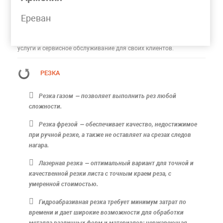
Компания MetPromKo является современной компанией.
Наличия широкого ассортимента изделий по приемлемым
Ереван
ценам сегодня недостаточно для возросших потребностей
покупателей.
Поэтому компания MetPromKo предлагает дополнительные
услуги и сервисное обслуживание для своих клиентов.
РЕЗКА
Резка газом — позволяет выполнить рез любой
сложности.
Резка фрезой — обеспечивает качество, недостижимое
при ручной резке, а также не оставляет на срезах следов
нагара.
Лазерная резка — оптимальный вариант для точной и
качественной резки листа с точным краем реза, с
умеренной стоимостью.
Гидроабразивная резка требует минимум затрат по
времени и дает широкие возможности для обработки
металла различных форм и материалов: нержавеющая