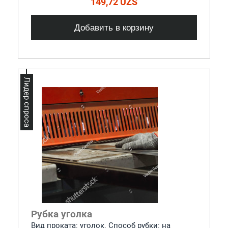
149,72 UZS
Добавить в корзину
Лидер спроса
Рубка уголка
Вид проката: уголок. Способ рубки: на