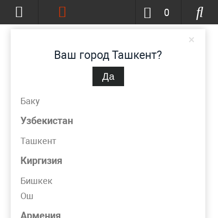
0
×
Ваш город Ташкент?
Да
Ташкент
(изменить)
+998 (90) 002-86-68
Баку
info@metpromko.uz
Узбекистан
Ташкент
Заказать звонок
Киргизия
КАТАЛОГ
Бишкек
Ош
Фильтр
Армения