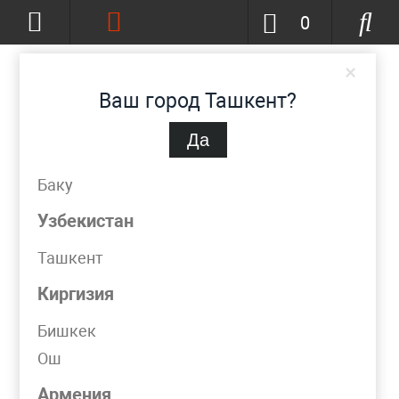
0
×
Ваш город Ташкент?
Да
Ташкент
(изменить)
+998 (90) 002-86-68
Баку
info@metpromko.uz
Узбекистан
Ташкент
Заказать звонок
Киргизия
КАТАЛОГ
Бишкек
Ош
Фильтр
Армения