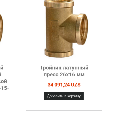
ый
Тройник латунный
й
пресс 26х16 мм
вой
34 091,24 UZS
415-
Добавить в корзину