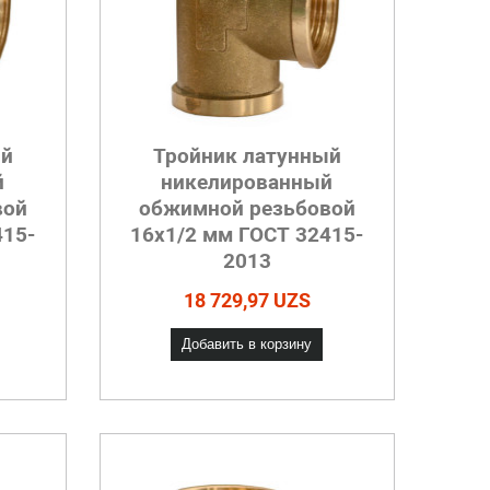
ый
Тройник латунный
й
никелированный
вой
обжимной резьбовой
415-
16х1/2 мм ГОСТ 32415-
2013
18 729,97 UZS
Добавить в корзину