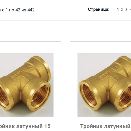
Страница:
с 1 по 42 из 442
1
2
3
ойник латунный 15
Тройник латунный