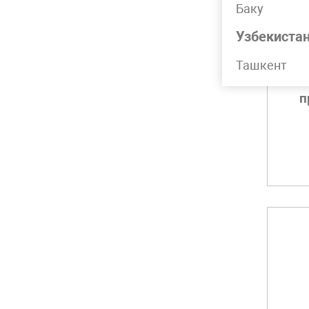
Баку
Узбекиста
Ташкент
Т
п