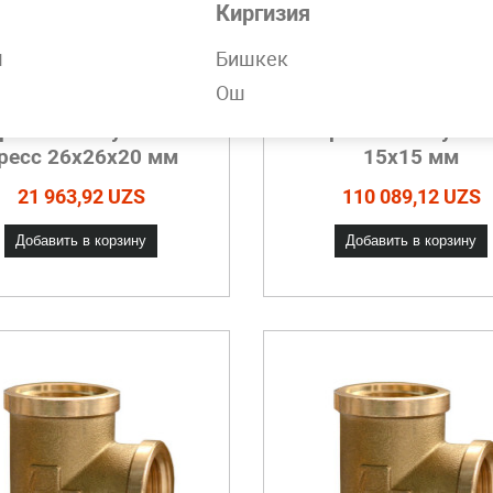
Киргизия
н
Бишкек
Ош
ройник латунный
Тройник латунн
ресс 26х26х20 мм
15х15 мм
21 963,92 UZS
110 089,12 UZS
Добавить в корзину
Добавить в корзину