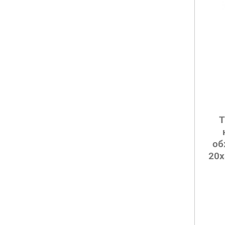
Т
об
20х