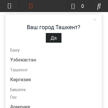
0
×
Ваш город Ташкент?
Да
Ташкент
(изменить)
+998 (90) 002-86-68
Баку
info@metpromko.uz
Узбекистан
Ташкент
Заказать звонок
Киргизия
КАТАЛОГ
Бишкек
Ош
АСБЕСТОВЫЕ МАТЕРИАЛЫ
Армения