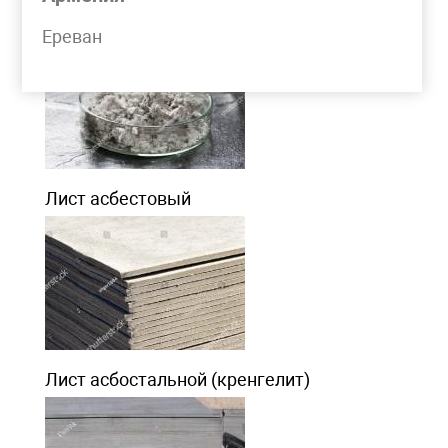
Асбест хризотиловый
Ереван
Лист асбестовый
Лист асбостальной (кренгелит)