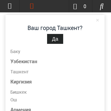
0
×
Ваш город Ташкент?
Да
Ташкент
(изменить)
+998 (90) 002-86-68
Баку
info@metpromko.uz
Узбекистан
Ташкент
Заказать звонок
Киргизия
КАТАЛОГ
Бишкек
Ош
Фильтр
Армения