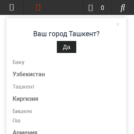
0
×
Ваш город Ташкент?
Да
Ташкент
(изменить)
+998 (90) 002-86-68
Баку
info@metpromko.uz
Узбекистан
Ташкент
Заказать звонок
Киргизия
КАТАЛОГ
Бишкек
Ош
Фильтр
Армения