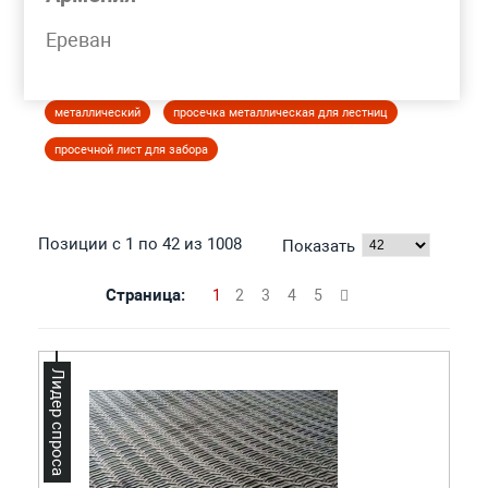
Моя корзина
Ереван
ЛИСТ ПРОСЕЧНО-ВЫТЯЖНОЙ
металлический
просечка металлическая для лестниц
просечной лист для забора
Позиции с 1 по 42 из 1008
Показать
Страница:
1
2
3
4
5
Лидер спроса