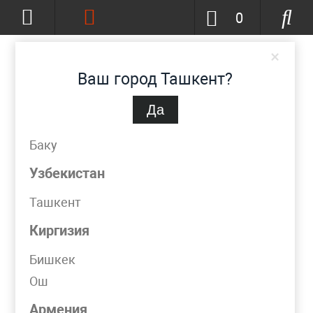
0
×
Ваш город Ташкент?
Да
Ташкент
(изменить)
+998 (90) 002-86-68
Баку
info@metpromko.uz
Узбекистан
Ташкент
Заказать звонок
Киргизия
КАТАЛОГ
Бишкек
Ош
Фильтр
Армения