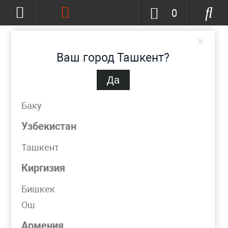
0
×
Ваш город Ташкент?
Да
Ташкент
(изменить)
+998 (90) 002-86-68
Баку
info@metpromko.uz
Узбекистан
Ташкент
Заказать звонок
Киргизия
КАТАЛОГ
Бишкек
Ош
Фильтр
Армения