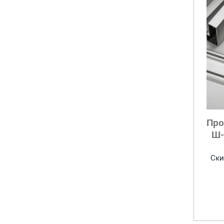
Про
Ш-
Ски