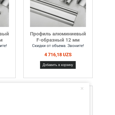
евый
Профиль алюминиевый
м
F-образный 12 мм
ите!
Скидки от объема. Звоните!
4 716,18 UZS
Добавить в корзину
×