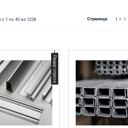
Страница:
с 1 по 42 из 1228
1
2
3
Лидер спроса