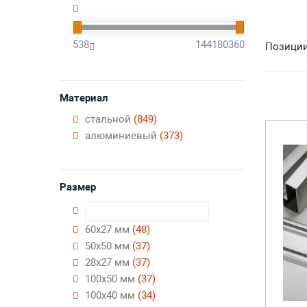
538
144180360
Позиции 
Материал
стальной
(849)
алюминиевый
(373)
Размер
60х27 мм
(48)
50х50 мм
(37)
28х27 мм
(37)
100х50 мм
(37)
100х40 мм
(34)