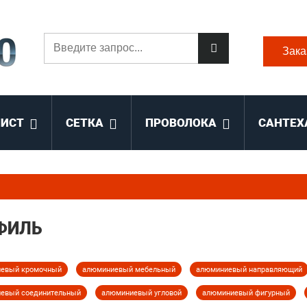
Зака
ЛИСТ
СЕТКА
ПРОВОЛОКА
САНТЕХ
ФИЛЬ
евый кромочный
алюминиевый мебельный
алюминиевый направляющий
евый соединительный
алюминиевый угловой
алюминиевый фигурный