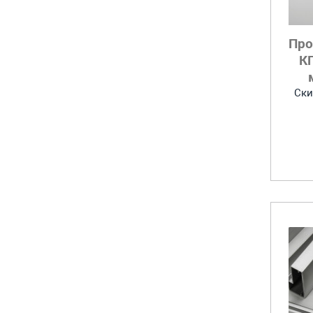
Про
КП
Ски