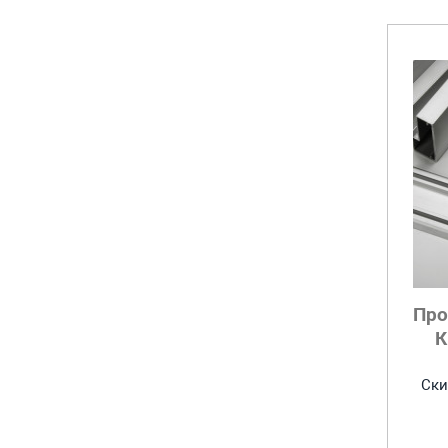
Про
К
Ски