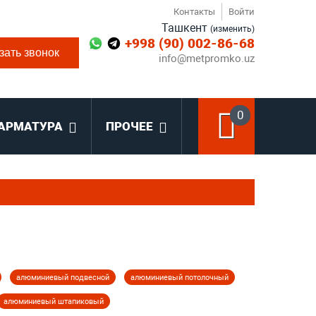
Контакты
Войти
Ташкент
(изменить)
+998 (90) 002-86-68
зать звонок
info@metpromko.uz
0
АРМАТУРА
ПРОЧЕЕ
алюминиевый подвесной
алюминиевый потолочный
алюминиевый штапиковый