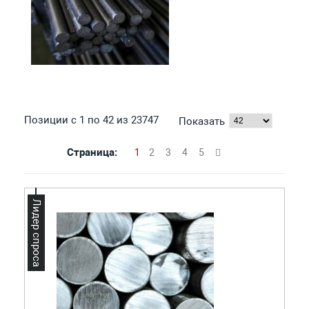
Позиции с 1 по 42 из 23747
Показать
Страница:
1
2
3
4
5
Лидер спроса