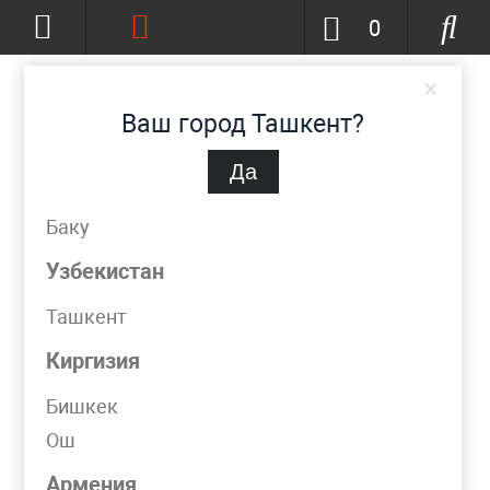
0
×
Ваш город Ташкент?
Да
Ташкент
(изменить)
+998 (90) 002-86-68
Баку
info@metpromko.uz
Узбекистан
Ташкент
Заказать звонок
Киргизия
КАТАЛОГ
Бишкек
Ош
Фильтр
Армения