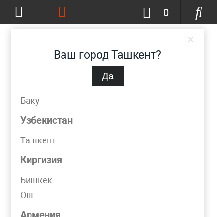
0
×
Ваш город Ташкент?
Да
Ташкент
(изменить)
+998 (90) 002-86-68
Баку
info@metpromko.uz
Узбекистан
Ташкент
Заказать звонок
Киргизия
КАТАЛОГ
Бишкек
Ош
Фильтр
Армения