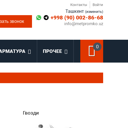
Контакты
Войти
Ташкент
(изменить)
+998 (90) 002-86-68
зать звонок
info@metpromko.uz
0
АРМАТУРА
ПРОЧЕЕ
Гвозди