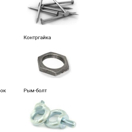
Контргайка
лок
Рым-болт