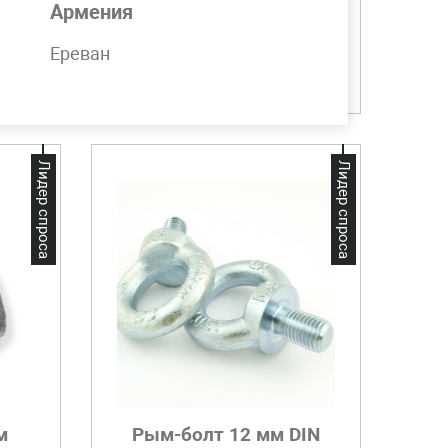
Армения
2 290,72 UZS
Ереван
Добавить в корзину
Лидер спроса
Лидер спроса
м
Рым-болт 12 мм DIN