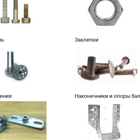
ль
Заклепки
ения
Наконечники и опоры ба