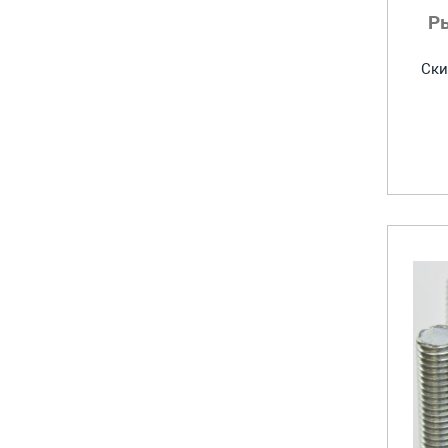
Р
Ски