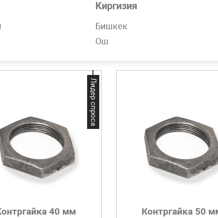
Киргизия
1 077,98 UZS
2 021,22 UZS
н
Бишкек
Нет в наличии
Добавить в корзину
Ош
Лидер спроса
Контргайка 40 мм
Контргайка 50 м