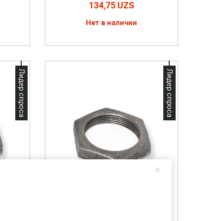
134,75 UZS
Нет в наличии
Лидер спроса
Лидер спроса
×
м
Контргайка 32 мм
ите!
Скидки от объема. Звоните!