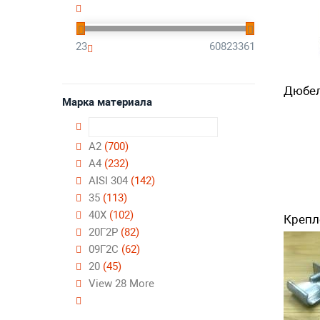
23
60823361
Дюбе
Марка материала
А2
(700)
А4
(232)
AISI 304
(142)
35
(113)
40Х
(102)
Крепл
20Г2Р
(82)
09Г2С
(62)
20
(45)
View 28 More