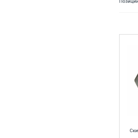
Позиции 
Ски