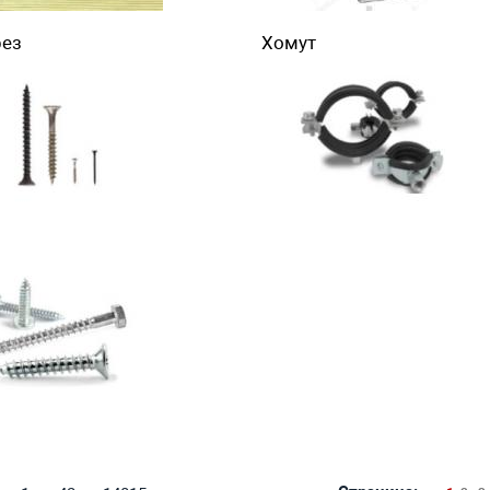
ез
Хомут
п