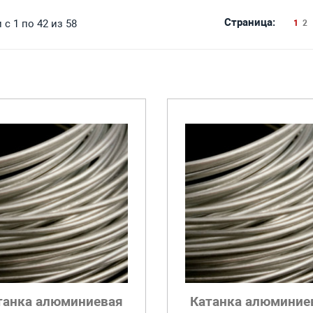
Страница:
с 1 по 42 из 58
1
2
танка алюминиевая
Катанка алюминие