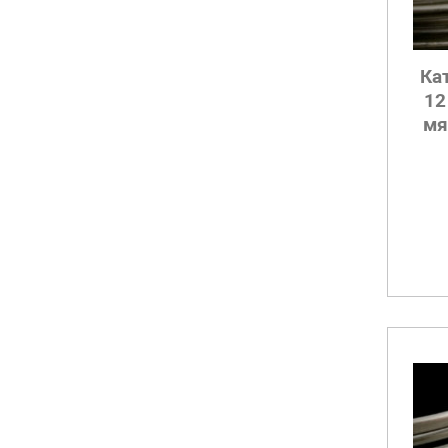
Ка
12
мя