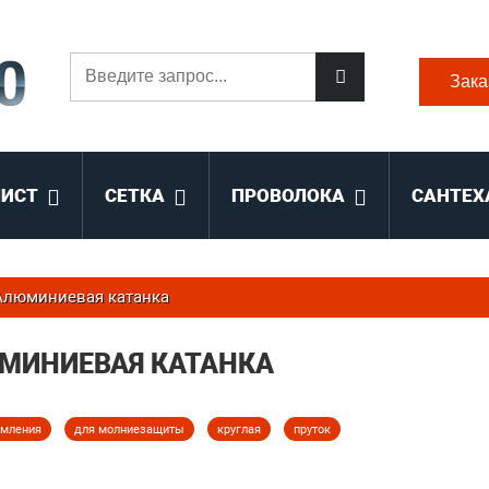
Зака
ЛИСТ
СЕТКА
ПРОВОЛОКА
САНТЕХ
Алюминиевая катанка
МИНИЕВАЯ КАТАНКА
емления
для молниезащиты
круглая
пруток