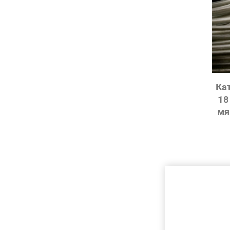
Ка
18
мя