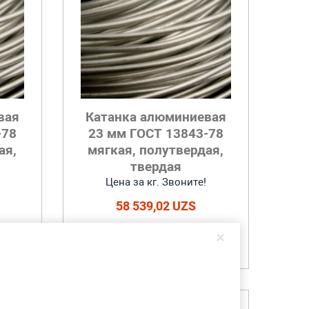
вая
Катанка алюминиевая
-78
23 мм ГОСТ 13843-78
ая,
мягкая, полутвердая,
твердая
Цена за кг. Звоните!
58 539,02 UZS
×
Добавить в корзину