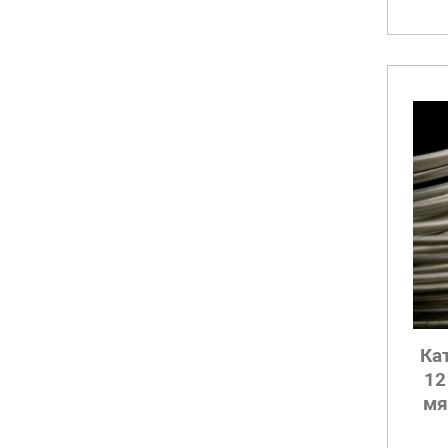
Ка
12
мя