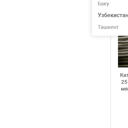
Баку
Узбекиста
Ташкент
Ка
25
мя