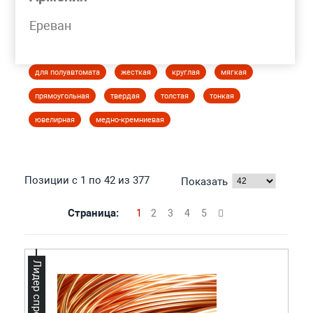
Моя корзина
Ереван
ПРОВОЛОКА МЕДНАЯ
для полуавтомата
жесткая
круглая
мягкая
прямоугольная
твердая
толстая
тонкая
ювелирная
медно-кремниевая
Позиции с 1 по 42 из 377
Показать
Страница:
1
2
3
4
5
Лидер спроса