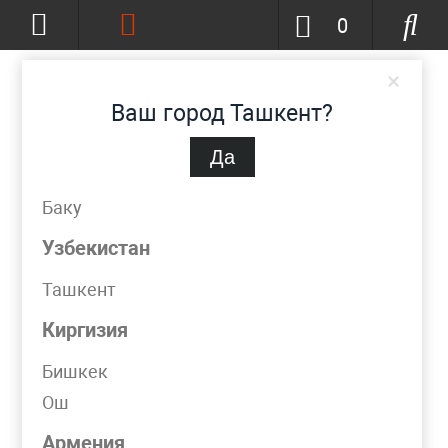
0
×
Ваш город Ташкент?
Да
Ташкент
(изменить)
+998 (90) 002-86-68
Баку
info@metpromko.uz
Узбекистан
Ташкент
Заказать звонок
Киргизия
КАТАЛОГ
Бишкек
Ош
Фильтр
Армения