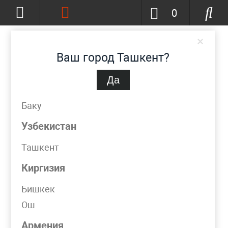
0
×
Ваш город Ташкент?
Да
Ташкент
(изменить)
+998 (90) 002-86-68
Баку
info@metpromko.uz
Узбекистан
Ташкент
Заказать звонок
Киргизия
КАТАЛОГ
Бишкек
Ош
Фильтр
Армения