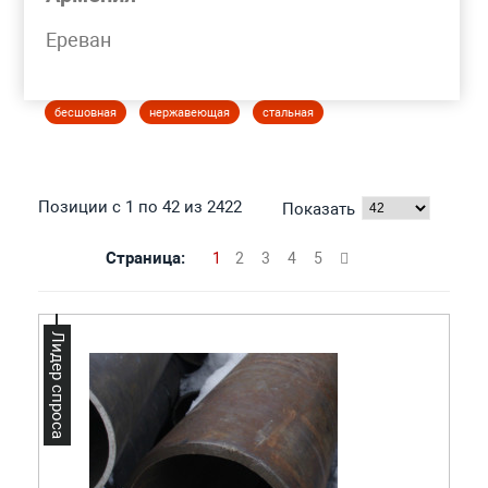
Моя корзина
Ереван
ТРУБА КОТЕЛЬНАЯ
бесшовная
нержавеющая
стальная
Позиции с 1 по 42 из 2422
Показать
Страница:
1
2
3
4
5
Лидер спроса