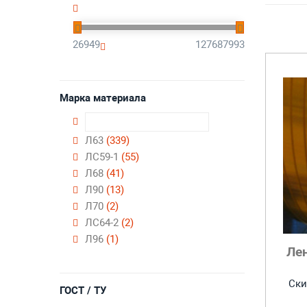
26949
127687993
Марка материала
Л63
(339)
ЛС59-1
(55)
Л68
(41)
Л90
(13)
Л70
(2)
ЛС64-2
(2)
Л96
(1)
Лен
Ски
ГОСТ / ТУ