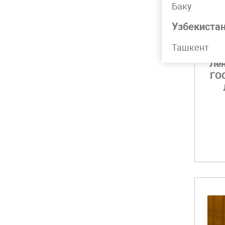
Баку
Узбекиста
Ташкент
Лен
ГО