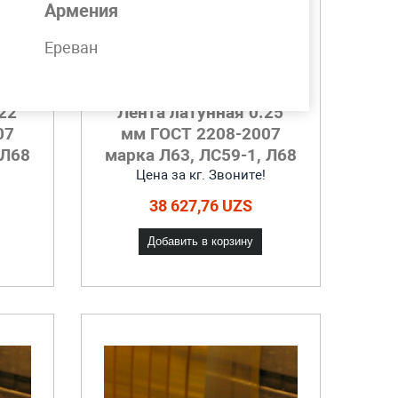
Армения
Ереван
22
Лента латунная 0.25
07
мм ГОСТ 2208-2007
 Л68
марка Л63, ЛС59-1, Л68
Цена за кг. Звоните!
38 627,76 UZS
Добавить в корзину