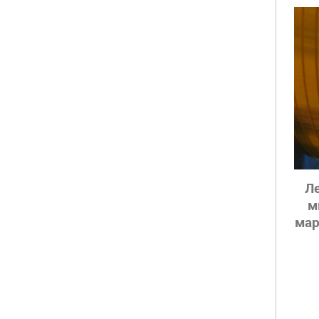
Л
м
мар