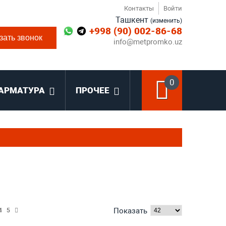
Контакты
Войти
Ташкент
(изменить)
+998 (90) 002-86-68
зать звонок
info@metpromko.uz
0
АРМАТУРА
ПРОЧЕЕ
Показать
4
5