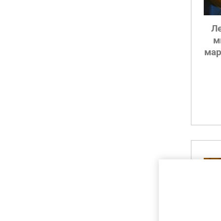
Л
м
мар