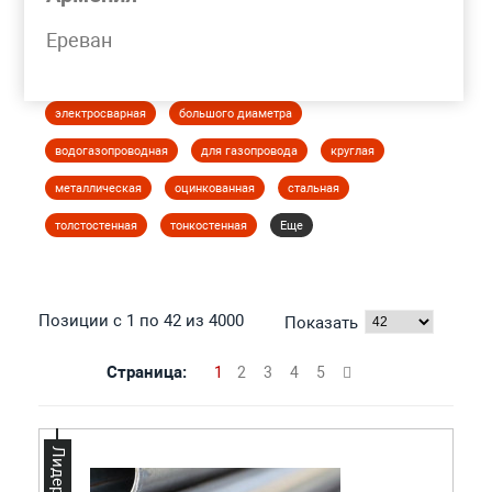
Моя корзина
Ереван
ТРУБА ЭЛЕКТРОСВАРНАЯ
электросварная
большого диаметра
водогазопроводная
для газопровода
круглая
металлическая
оцинкованная
стальная
толстостенная
тонкостенная
Еще
Позиции с 1 по 42 из 4000
Показать
Страница:
1
2
3
4
5