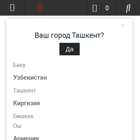
0
×
Ваш город Ташкент?
Да
Ташкент
(изменить)
+998 (90) 002-86-68
Баку
info@metpromko.uz
Узбекистан
Ташкент
Заказать звонок
Киргизия
КАТАЛОГ
Бишкек
Ош
Фильтр
Армения