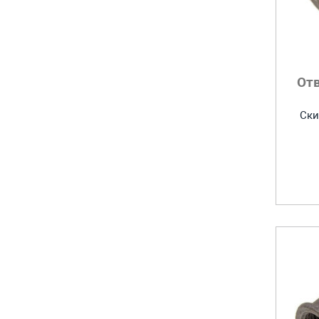
От
Ски