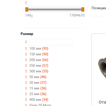
Позиции 
149
17894670
Размер
100 мм
(93)
150 мм
(90)
200 мм
(66)
250 мм
(57)
300 мм
(55)
50 мм
(46)
20 мм
(37)
15 мм
(36)
25 мм
(36)
400 мм
(34)
От
View 29 More