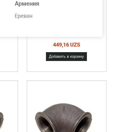
Армения
Ереван
00
Отвод чугунный 100
мм 45°
ите!
Скидки от объема. Звоните!
449,16 UZS
Добавить в корзину