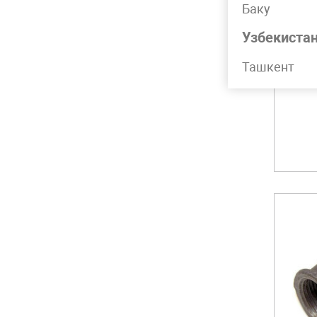
Баку
Узбекиста
О
мм
Ташкент
Ски