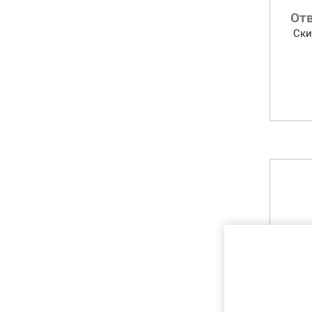
От
Ски