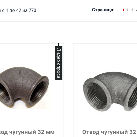
Страница:
с 1 по 42 из 770
1
2
3
Лидер спроса
вод чугунный 32 мм
Отвод чугунный 32