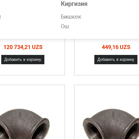
Киргизия
н
Бишкек
твод чугунный 100
Отвод чугунный 1
Ош
 30° без покрытия
мм 90°
дки от объема. Звоните!
Скидки от объема. Звон
120 734,21 UZS
449,16 UZS
Добавить в корзину
Добавить в корзину