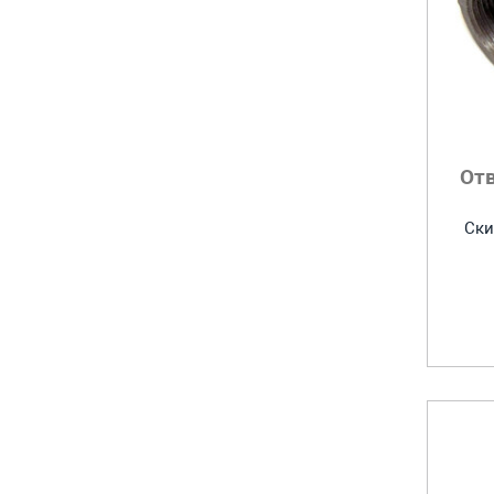
От
Ски