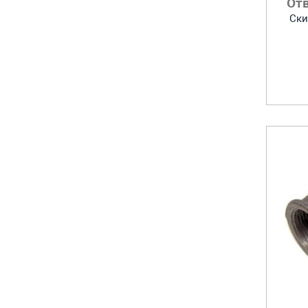
От
Ски