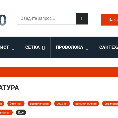
Зака
ЛИСТ
СЕТКА
ПРОВОЛОКА
САНТЕХ
АТУРА
ая
бетонная
вертикальная
верхняя
высокопрочная
вязальна
етонная
Еще