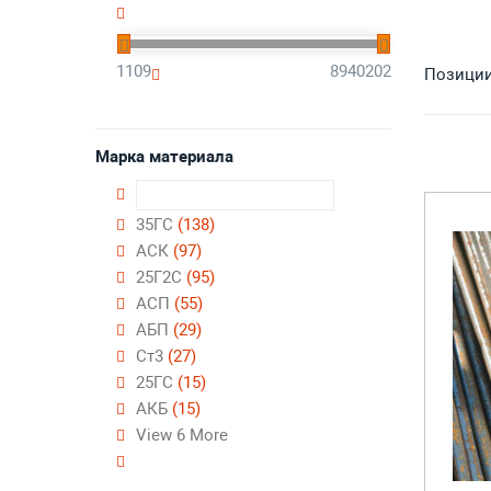
1109
8940202
Позиции 
Марка материала
35ГС
(138)
АСК
(97)
25Г2С
(95)
АСП
(55)
АБП
(29)
Ст3
(27)
25ГС
(15)
АКБ
(15)
View 6 More