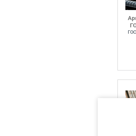
Ар
ГО
ГОС