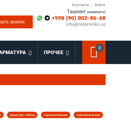
Контакты
Войти
Ташкент
(изменить)
+998 (90) 002-86-68
зать звонок
info@metpromko.uz
0
АРМАТУРА
ПРОЧЕЕ
я
арматура гибкая
горизонтальная
горячекатанная