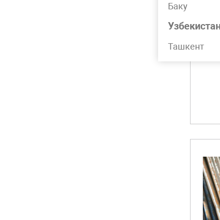
Баку
Узбекиста
Ташкент
А