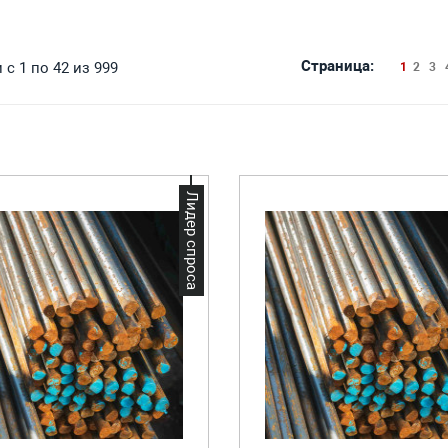
Страница:
с 1 по 42 из 999
1
2
3
Лидер спроса