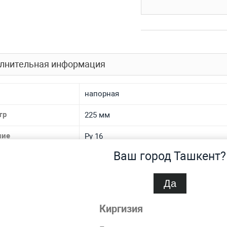
лнительная информация
напорная
тр
225 мм
ние
Ру 16
Ваш город Ташкент?
иал
полиэтиленовая
на
20.5 мм
Да
спроса
Нет
Киргизия
водопроводная, газопроводная