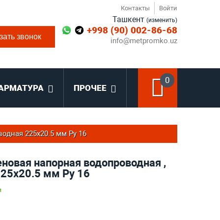
Контакты
Войти
Ташкент
(изменить)
+998 (90) 002-86-68
зать звонок
info@metpromko.uz
0
АРМАТУРА
ПРОЧЕЕ
одная 225х20.5 мм Ру 16
новая напорная водопроводная ,
225х20.5 мм Ру 16
и