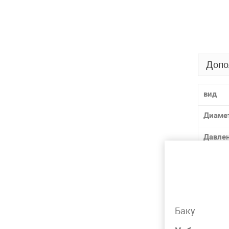
Допо
вид
Диаме
Давле
Матер
Толщи
Лидер 
Баку
Вид