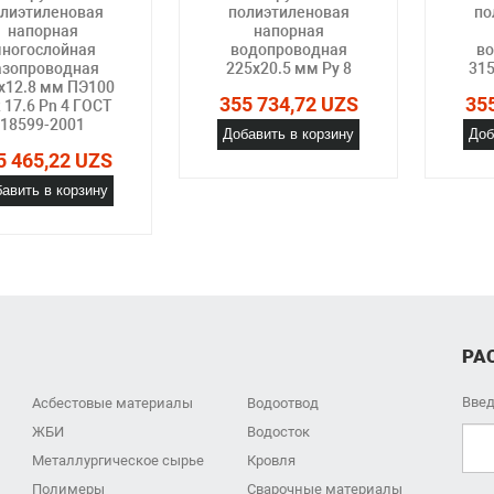
лиэтиленовая
полиэтиленовая
по
напорная
напорная
ногослойная
водопроводная
во
азопроводная
225х20.5 мм Ру 8
315
х12.8 мм ПЭ100
355 734,72 UZS
35
 17.6 Pn 4 ГОСТ
18599-2001
Добавить в корзину
Доб
5 465,22 UZS
авить в корзину
РА
Введ
Асбестовые материалы
Водоотвод
ЖБИ
Водосток
Металлургическое сырье
Кровля
Полимеры
Сварочные материалы