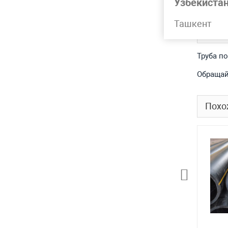
Узбекиста
Ташкент
Подр
Труба п
Обращай
Похо