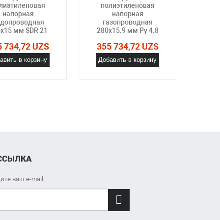
лиэтиленовая
полиэтиленовая
по
напорная
напорная
допроводная
газопроводная
га
х15 мм SDR 21
280х15.9 мм Ру 4.8
280х
5 734,72 UZS
355 734,72 UZS
355
авить в корзину
Добавить в корзину
Доб
ССЫЛКА
ите ваш e-mail
