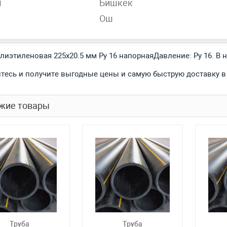
н
Бишкек
Ош
обности
олиэтиленовая 225х20.5 мм Ру 16 напорнаяДавление: Ру 16. В
тесь и получите выгодные цены и самую быструю доставку в
жие товары
Труба
Труба