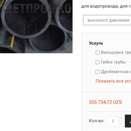
для водопровода, для г
высокого давления
Услуги
Вальцовка тр
Гибка трубы
Дробеметная 
Показать все ус
355 734,72 UZS
+
Кол-во:
-