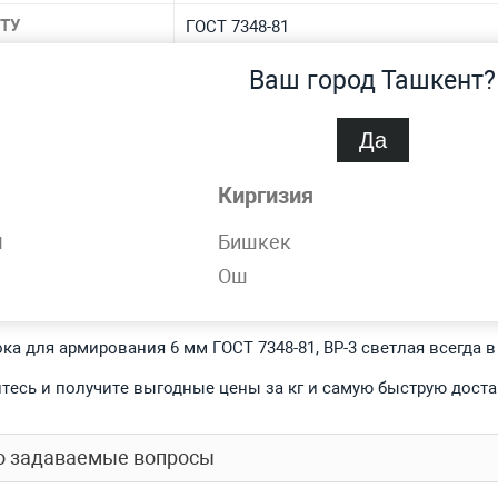
 ТУ
ГОСТ 7348-81
иал
стальная
Ваш город Ташкент?
 материала
80, 65, 70, 75, 85
Да
ровка
ВР-3
Киргизия
спроса
Нет
н
Бишкек
Ош
обности
ка для армирования 6 мм ГОСТ 7348-81, ВР-3 светлая всегда 
тесь и получите выгодные цены за кг и самую быструю доста
о задаваемые вопросы