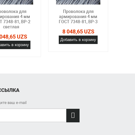
роволока для
Проволока для
Пр
ирования 4 мм
армирования 4 мм
арм
Т 7348-81, ВР-2
ГОСТ 7348-81, ВР-3
ГОСТ
светлая
о
8 048,65 UZS
 048,65 UZS
8 
Добавить в корзину
авить в корзину
Доб
ССЫЛКА
ите ваш e-mail
