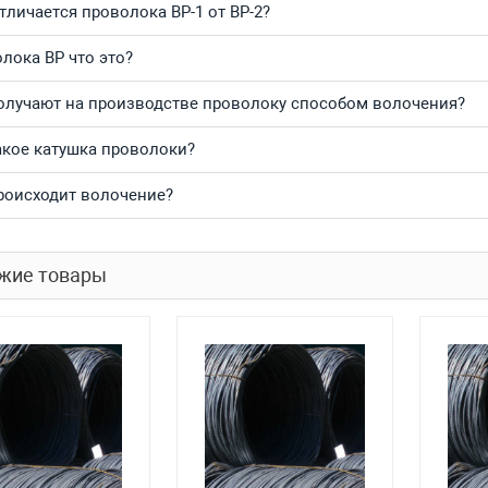
тличается проволока ВР-1 от ВР-2?
лока ВР что это?
олучают на производстве проволоку способом волочения?
акое катушка проволоки?
роисходит волочение?
жие товары