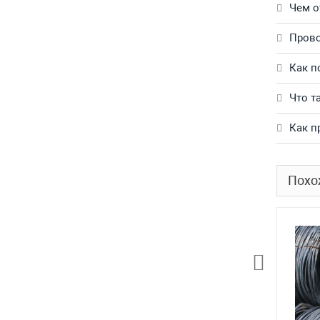
Чем о
Прово
Как п
Что т
Как п
Похо