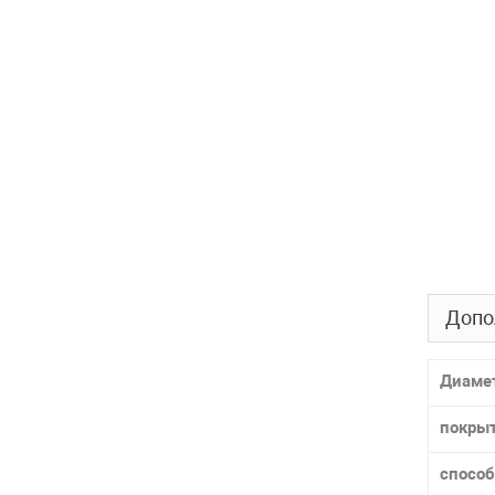
Допо
Диаме
покры
способ