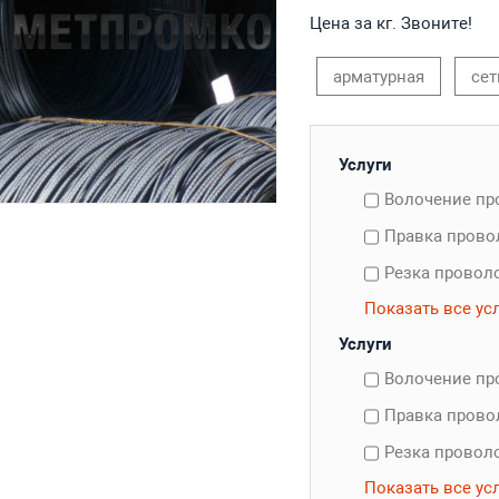
Цена за кг. Звоните!
арматурная
сет
Услуги
Волочение п
Правка пров
Резка провол
Показать все ус
Услуги
Волочение п
Правка пров
Резка провол
Показать все ус