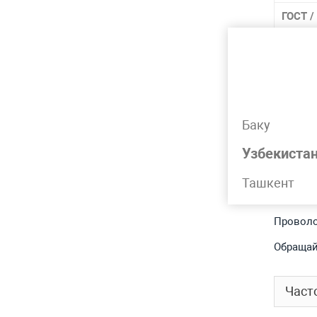
ГОСТ /
матер
Марка
Марки
Баку
Лидер 
Узбекиста
Ташкент
Подр
Проволо
Обращай
Част