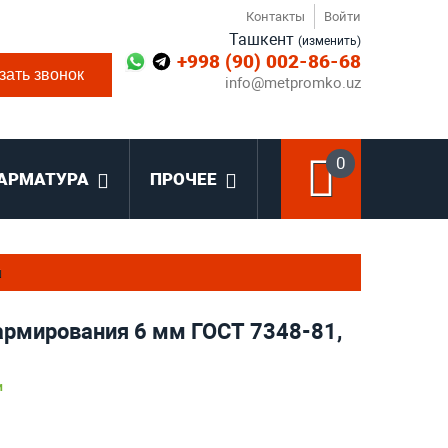
Контакты
Войти
Ташкент
(изменить)
+998 (90) 002-86-68
зать звонок
info@metpromko.uz
0
АРМАТУРА
ПРОЧЕЕ
я
армирования 6 мм ГОСТ 7348-81,
и