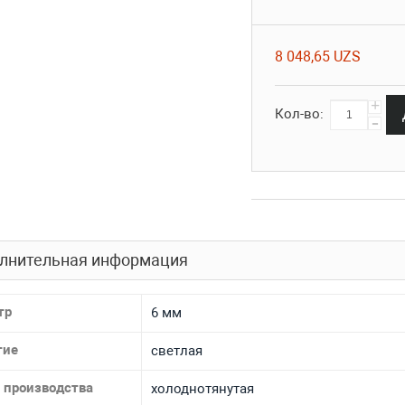
8 048,65 UZS
+
Кол-во:
-
лнительная информация
тр
6 мм
тие
светлая
 производства
холоднотянутая