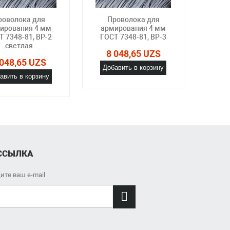
роволока для
Проволока для
Пр
ирования 4 мм
армирования 4 мм
арм
Т 7348-81, ВР-2
ГОСТ 7348-81, ВР-3
ГОСТ
светлая
о
8 048,65 UZS
 048,65 UZS
8 
Добавить в корзину
авить в корзину
Доб
ССЫЛКА
ите ваш e-mail
