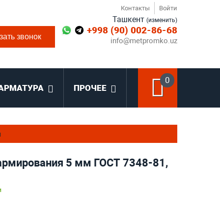
Контакты
Войти
Ташкент
(изменить)
+998 (90) 002-86-68
зать звонок
info@metpromko.uz
0
АРМАТУРА
ПРОЧЕЕ
я
армирования 5 мм ГОСТ 7348-81,
и