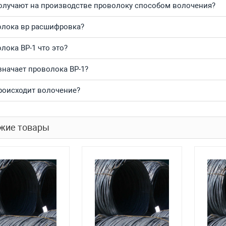
олучают на производстве проволоку способом волочения?
лока вр расшифровка?
лока ВР-1 что это?
значает проволока ВР-1?
роисходит волочение?
жие товары