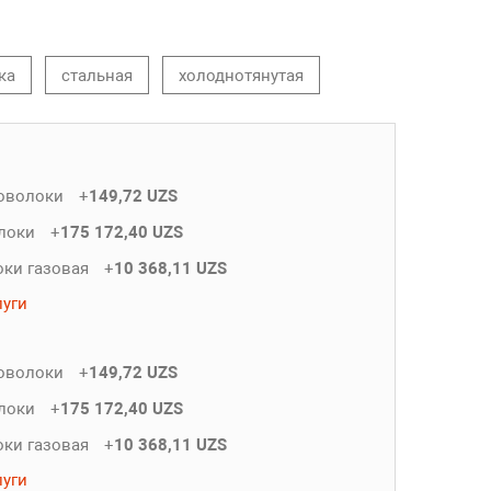
ка
стальная
холоднотянутая
роволоки
+
149,72 UZS
олоки
+
175 172,40 UZS
оки газовая
+
10 368,11 UZS
луги
роволоки
+
149,72 UZS
олоки
+
175 172,40 UZS
оки газовая
+
10 368,11 UZS
луги