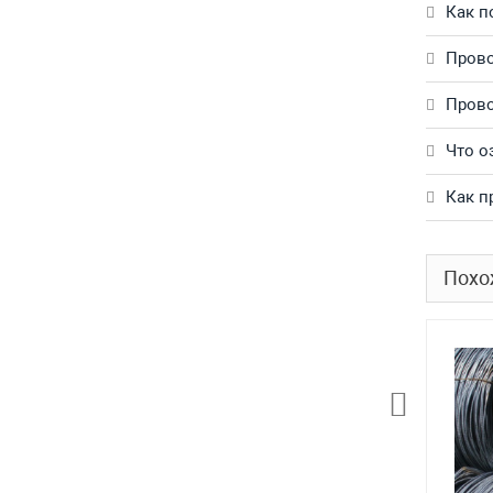
Как п
Прово
Прово
Что о
Как п
Похо