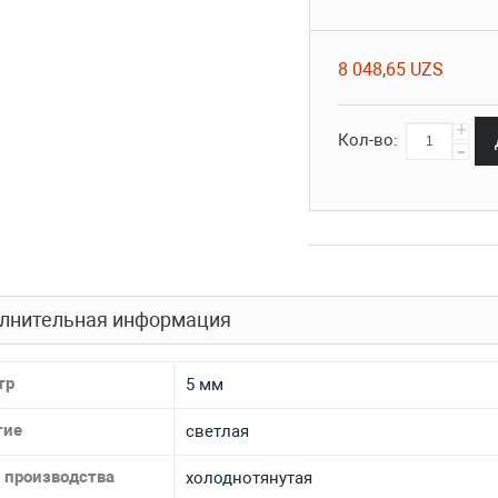
8 048,65 UZS
+
Кол-во:
-
лнительная информация
тр
5 мм
тие
светлая
 производства
холоднотянутая