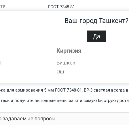
 ТУ
ГОСТ 7348-81
иал
стальная
Ваш город Ташкент?
 материала
80, 65, 70, 75, 85
Да
ровка
ВР-3
Киргизия
спроса
Нет
н
Бишкек
Ош
обности
ка для армирования 5 мм ГОСТ 7348-81, ВР-3 светлая всегда 
тесь и получите выгодные цены за кг и самую быструю доста
о задаваемые вопросы