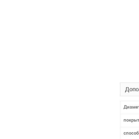
Допо
Диаме
покры
способ