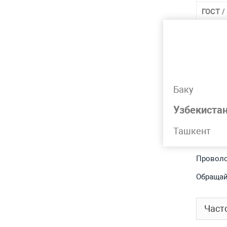
ГОСТ /
матер
Марка
Марки
Баку
Лидер 
Узбекиста
Ташкент
Подр
Проволо
Обращай
Част