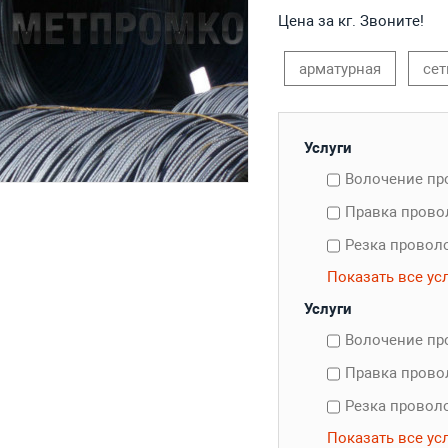
Цена за кг. Звоните!
арматурная
сет
Услуги
Волочение п
Правка пров
Резка провол
Показать все ус
Услуги
Волочение п
Правка пров
Резка провол
Показать все ус