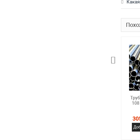
Какая
Похо
Тру
108
30
Доб