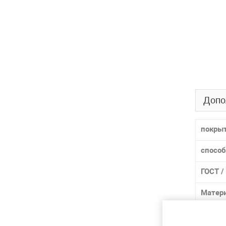
Допо
покры
способ
ГОСТ /
Матер
Марка