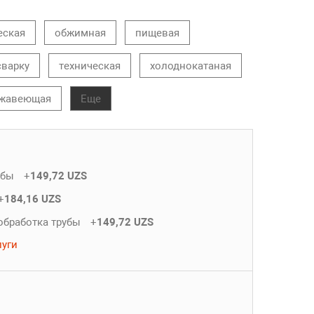
еская
обжимная
пищевая
сварку
техническая
холоднокатаная
жавеющая
Еще
убы
+
149,72 UZS
+
184,16 UZS
обработка трубы
+
149,72 UZS
луги