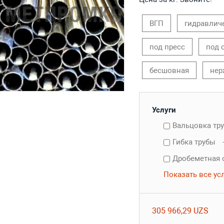
ВГП
гидравлич
под пресс
под 
бесшовная
нер
Услуги
Вальцовка тр
Гибка трубы
Дробеметная 
Показать все ус
305 966,29 UZS