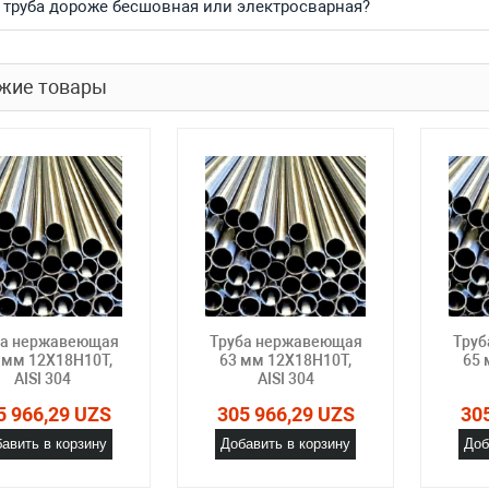
 труба дороже бесшовная или электросварная?
жие товары
ба нержавеющая
Труба нержавеющая
Труб
 мм 12Х18Н10Т,
63 мм 12Х18Н10Т,
65 
AISI 304
AISI 304
5 966,29 UZS
305 966,29 UZS
30
авить в корзину
Добавить в корзину
Доб