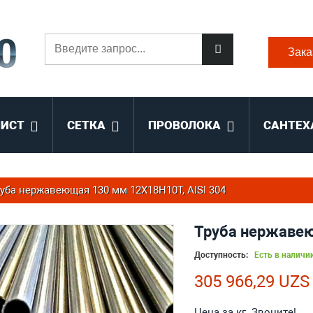
Зака
ЛИСТ
СЕТКА
ПРОВОЛОКА
САНТЕХ
уба нержавеющая 130 мм 12Х18Н10Т, AISI 304
Труба нержавею
Доступность:
Есть в наличи
305 966,29 UZS
Цена за кг. Звоните!