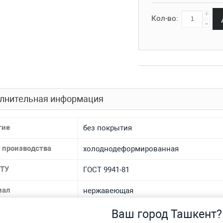
+
Кол-во:
-
лнительная информация
тие
без покрытия
 производства
холоднодеформированная
 ТУ
ГОСТ 9941-81
иал
нержавеющая
 материала
12Х18Н10Т, AISI 304, 08Х18Н10Т, AISI 321
Ваш город Ташкент?