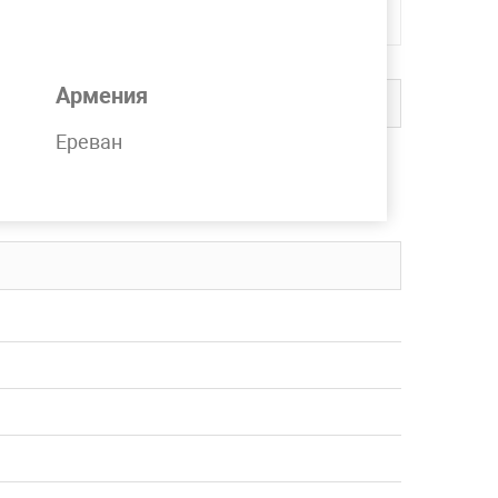
Армения
Ереван
 на складе компании MetPromKo.
вку в любой регион СНГ.