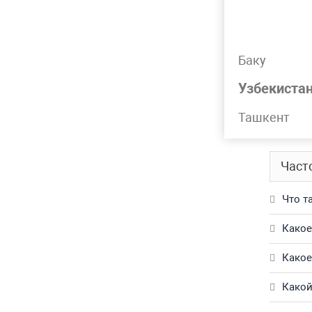
Лидер 
Баку
Подр
Узбекиста
Труба н
Ташкент
Обращай
Част
Что т
Какое
Какое
Какой