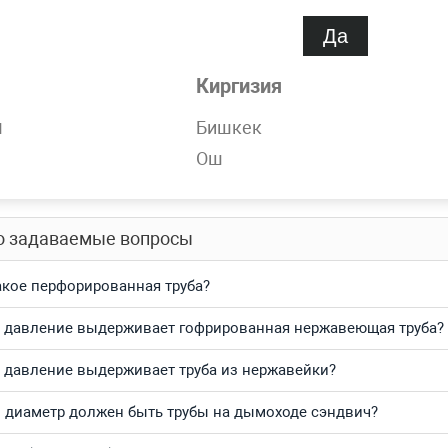
спроса
Нет
Да
Киргизия
обности
н
Бишкек
ержавеющая 130 мм 12Х18Н10Т, AISI 304 бесшовная в наличии
Ош
тесь и получите выгодные цены за кг и самую быструю доста
о задаваемые вопросы
акое перфорированная труба?
 давление выдерживает гофрированная нержавеющая труба?
 давление выдерживает труба из нержавейки?
 диаметр должен быть трубы на дымоходе сэндвич?