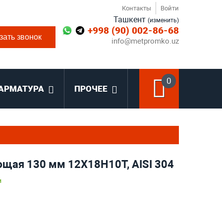
Контакты
Войти
Ташкент
(изменить)
+998 (90) 002-86-68
зать звонок
info@metpromko.uz
0
АРМАТУРА
ПРОЧЕЕ
щая 130 мм 12Х18Н10Т, AISI 304
и