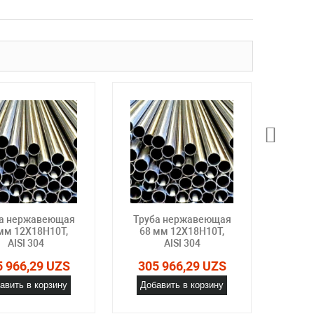
а нержавеющая
Труба нержавеющая
Труб
мм 12Х18Н10Т,
68 мм 12Х18Н10Т,
70 
AISI 304
AISI 304
5 966,29 UZS
305 966,29 UZS
305
авить в корзину
Добавить в корзину
Доб