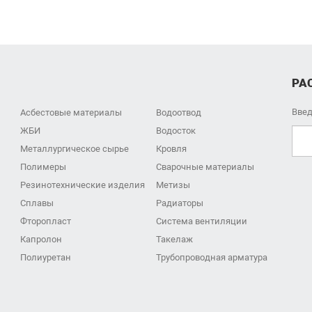
РА
Введ
Асбестовые материалы
Водоотвод
ЖБИ
Водосток
Металлургическое сырье
Кровля
Полимеры
Сварочные материалы
Резинотехнические изделия
Метизы
Сплавы
Радиаторы
Фторопласт
Система вентиляции
Капролон
Такелаж
Полиуретан
Трубопроводная арматура