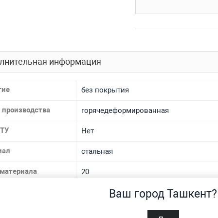
лнительная информация
тие
без покрытия
 производства
горячедеформированная
 ТУ
Нет
иал
стальная
 материала
20
Ваш город Ташкент?
спроса
Нет