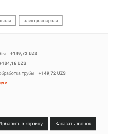
льная
электросварная
убы
+
149,72 UZS
+
184,16 UZS
обработка трубы
+
149,72 UZS
луги
Добавить в корзину
Заказать звонок