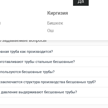
Да
обности
Киргизия
орячедеформированная 70х9 мм ГОСТ 8732-78 всегда в наличи
н
Бишкек
тесь и получите выгодные цены за кг и самую быструю доста
Ош
о задаваемые вопросы
вная труба как производится?
зготавливают трубы стальные бесшовные?
спользуются бесшовные трубы?
 заключается структура производства бесшовных труб?
 давление выдерживают бесшовные трубы?