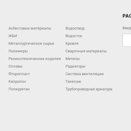
РА
Введ
Асбестовые материалы
Водоотвод
ЖБИ
Водосток
Металлургическое сырье
Кровля
Полимеры
Сварочные материалы
Резинотехнические изделия
Метизы
Сплавы
Радиаторы
Фторопласт
Система вентиляции
Капролон
Такелаж
Полиуретан
Трубопроводная арматура