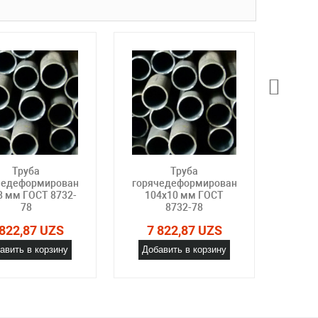
Труба
Труба
чедеформированная
горячедеформированная
горя
8 мм ГОСТ 8732-
104х10 мм ГОСТ
10
78
8732-78
 822,87 UZS
7 822,87 UZS
7 
авить в корзину
Добавить в корзину
Доб