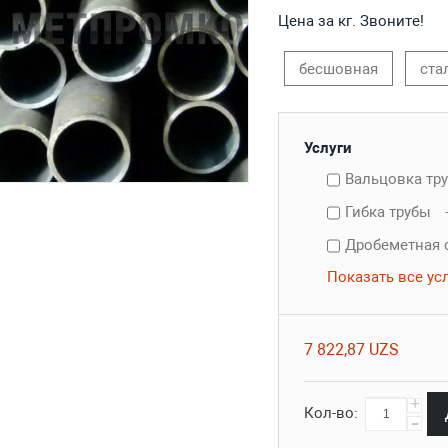
Цена за кг. Звоните!
бесшовная
ста
Услуги
Вальцовка тр
Гибка трубы
Дробеметная 
Показать все ус
7 822,87 UZS
+
Кол-во:
-