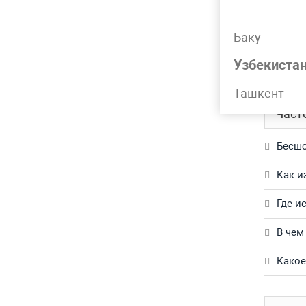
Подр
Баку
Труба г
Узбекиста
Обращай
Ташкент
Част
Бесшо
Как и
Где и
В чем
Какое