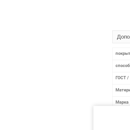
Допо
покры
способ
ГОСТ /
Матер
Марка
Лидер 