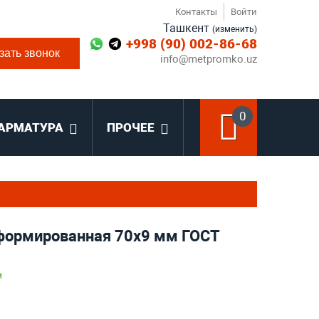
Контакты
Войти
Ташкент
(изменить)
+998 (90) 002-86-68
зать звонок
info@metpromko.uz
0
АРМАТУРА
ПРОЧЕЕ
формированная 70х9 мм ГОСТ
и