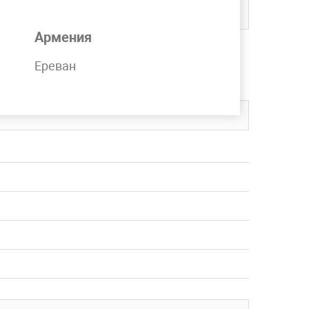
Армения
и на складе компании MetPromKo.
Ереван
вку в любой регион СНГ.