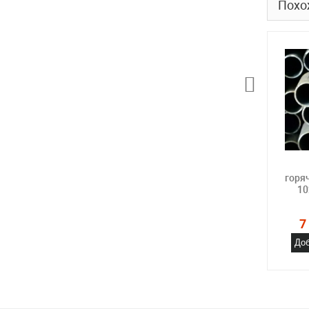
Похо
горя
10
7
Доб