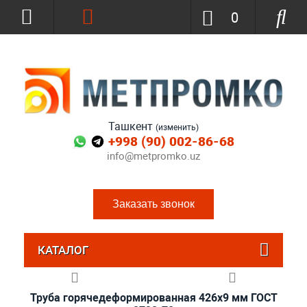
0
Ташкент
(изменить)
+998 (90) 002-86-68
info@metpromko.uz
Заказать звонок
КАТАЛОГ
Труба горячедеформированная 426х9 мм ГОСТ