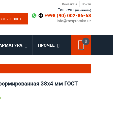
Контакты
Войти
Ташкент
(изменить)
+998 (90) 002-86-68
зать звонок
info@metpromko.uz
0
АРМАТУРА
ПРОЧЕЕ
формированная 38х4 мм ГОСТ
и