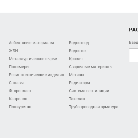
РА
Введ
Асбестовые материалы
Водоотвод
ЖБИ
Водосток
Металлургическое сырье
Кровля
Полимеры
Сварочные материалы
Резинотехнические изделия
Метизы
Сплавы
Радиаторы
Фторопласт
Система вентиляции
Капролон
Такелаж
Полиуретан
Трубопроводная арматура