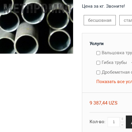
Цена за кг. Звоните!
бесшовная
ста
Услуги
Вальцовка тр
Гибка трубы
Дробеметная 
Показать все ус
9 387,44 UZS
+
Кол-во:
-