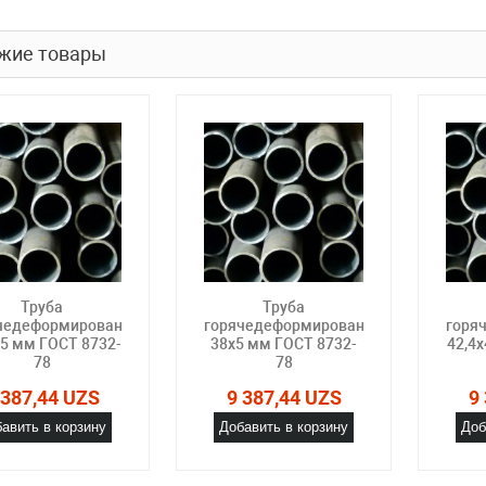
жие товары
Труба
Труба
чедеформированная
горячедеформированная
горя
.5 мм ГОСТ 8732-
38х5 мм ГОСТ 8732-
42,4х
78
78
 387,44 UZS
9 387,44 UZS
9
авить в корзину
Добавить в корзину
Доб