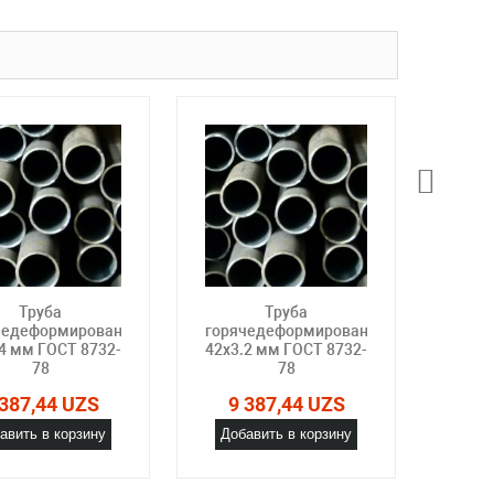
Труба
Труба
чедеформированная
горячедеформированная
горя
4 мм ГОСТ 8732-
42х3.2 мм ГОСТ 8732-
42х3.
78
78
 387,44 UZS
9 387,44 UZS
9 
авить в корзину
Добавить в корзину
Доб