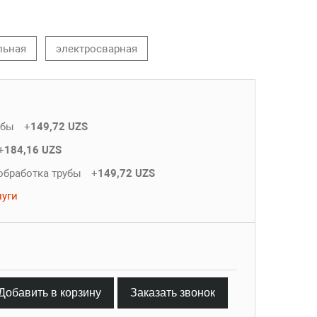
льная
электросварная
убы
+
149,72 UZS
+
184,16 UZS
обработка трубы
+
149,72 UZS
луги
Добавить в корзину
Заказать звонок