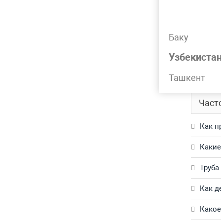
Подр
Баку
Труба г
Узбекиста
Обращай
Ташкент
Част
Как п
Какие
Труба
Как д
Какое