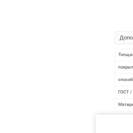
Допо
Толщи
покры
способ
ГОСТ /
Матер
Марка
Лидер 