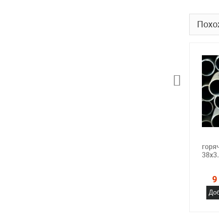
Похо
горя
38х3
9
Доб