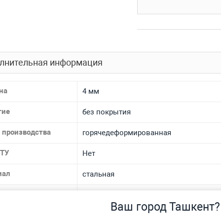
лнительная информация
на
4 мм
тие
без покрытия
 производства
горячедеформированная
 ТУ
Нет
иал
стальная
 материала
09Г2С
Ваш город Ташкент?
спроса
Нет