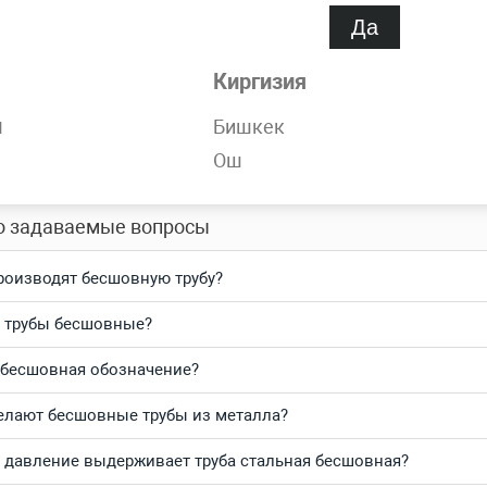
Да
обности
Киргизия
орячедеформированная 38х4 мм ГОСТ 8732-78 всегда в наличи
н
Бишкек
Ош
тесь и получите выгодные цены за кг и самую быструю доста
о задаваемые вопросы
роизводят бесшовную трубу?
 трубы бесшовные?
 бесшовная обозначение?
елают бесшовные трубы из металла?
 давление выдерживает труба стальная бесшовная?