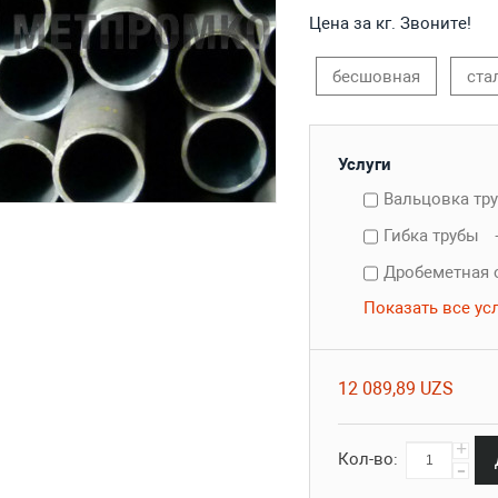
Цена за кг. Звоните!
бесшовная
ста
Услуги
Вальцовка тр
Гибка трубы
Дробеметная 
Показать все ус
12 089,89 UZS
+
Кол-во:
-