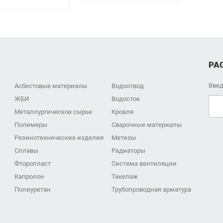
РА
Введ
Асбестовые материалы
Водоотвод
ЖБИ
Водосток
Металлургическое сырье
Кровля
Полимеры
Сварочные материалы
Резинотехнические изделия
Метизы
Сплавы
Радиаторы
Фторопласт
Система вентиляции
Капролон
Такелаж
Полиуретан
Трубопроводная арматура