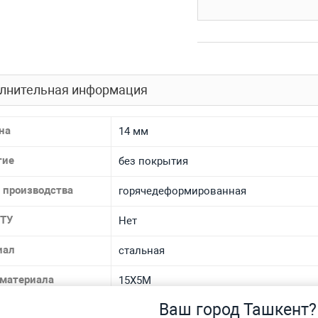
лнительная информация
на
14 мм
тие
без покрытия
 производства
горячедеформированная
 ТУ
Нет
иал
стальная
 материала
15Х5М
Ваш город Ташкент?
спроса
Нет