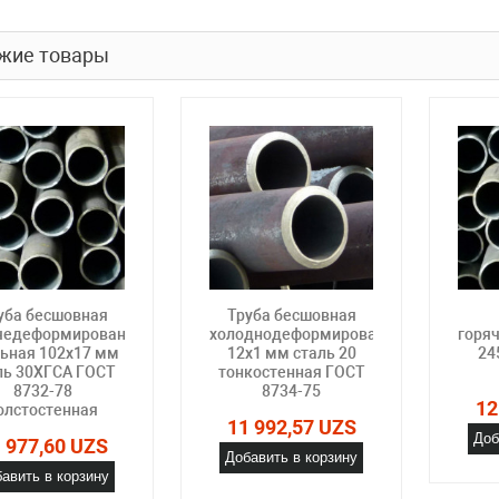
жие товары
уба бесшовная
Труба бесшовная
чедеформированная
холоднодеформированная
горя
льная 102х17 мм
12х1 мм сталь 20
24
ль 30ХГСА ГОСТ
тонкостенная ГОСТ
8732-78
8734-75
12
олстостенная
11 992,57 UZS
Доб
 977,60 UZS
Добавить в корзину
авить в корзину