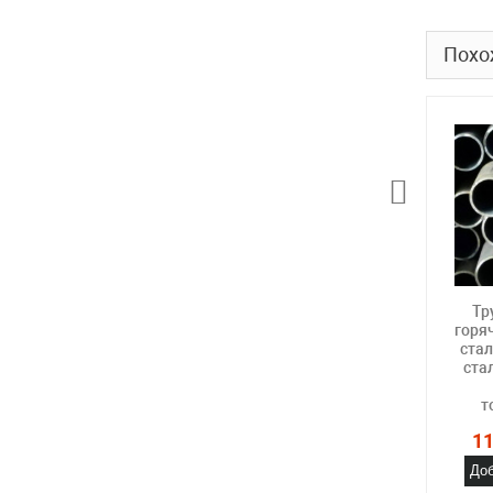
Похо
Тр
горя
ста
ста
т
11
Доб