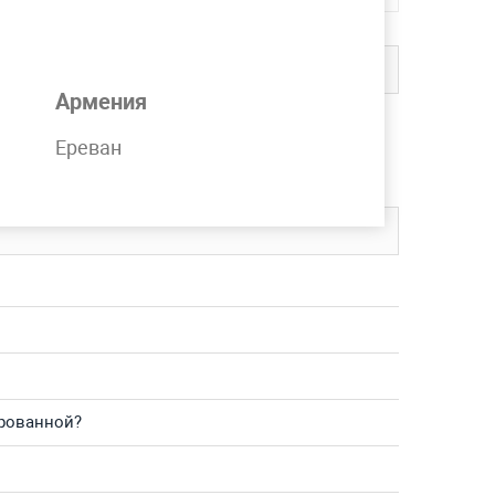
Армения
чии на складе компании MetPromKo.
Ереван
вку в любой регион СНГ.
ированной?