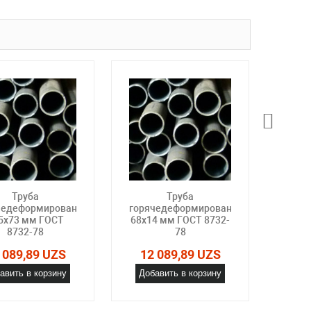
Труба
Труба
чедеформированная
горячедеформированная
горя
5х73 мм ГОСТ
68х14 мм ГОСТ 8732-
83х1
8732-78
78
 089,89 UZS
12 089,89 UZS
12
авить в корзину
Добавить в корзину
Доб