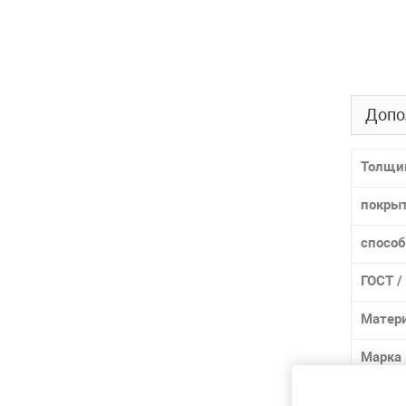
Допо
Толщи
покры
способ
ГОСТ /
Матер
Марка
Лидер 