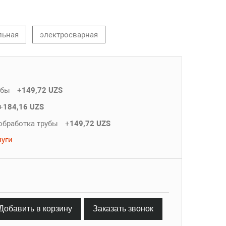
льная
электросварная
убы
+
149,72 UZS
+
184,16 UZS
обработка трубы
+
149,72 UZS
луги
Добавить в корзину
Заказать звонок