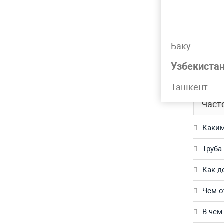
Подр
Баку
Труба г
Узбекиста
Обращай
Ташкент
Част
Каким
Труба
Как д
Чем о
В чем