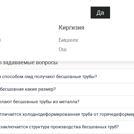
Да
обности
Киргизия
орячедеформированная 102х14 мм ГОСТ 8732-78 всегда в нали
н
Бишкек
тесь и получите выгодные цены за кг и самую быструю доста
Ош
о задаваемые вопросы
 способом омд получают бесшовные трубы?
 бесшовная какие размер?
елают бесшовные трубы из металла?
тличается холоднодеформированная труба от горячедеформ
 заключается структура производства бесшовных труб?