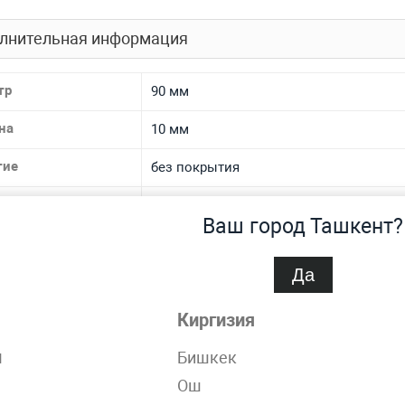
лнительная информация
тр
90 мм
на
10 мм
тие
без покрытия
 производства
литая
Ваш город Ташкент?
 ТУ
ГОСТ 24301-93
Да
иал
бронзовая
Киргизия
 материала
БрО3Ц12С5, БрО3Ц7С5Н1
н
Бишкек
спроса
Нет
Ош