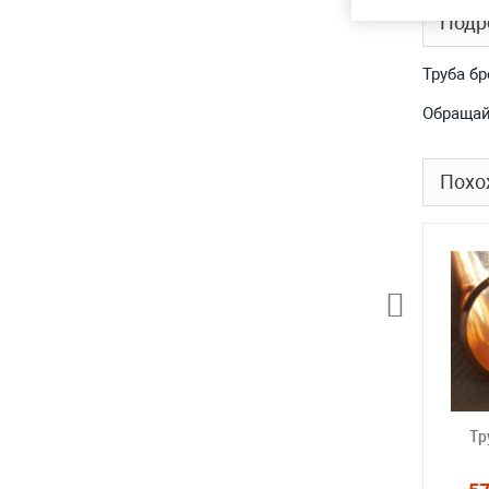
Подр
Труба б
Обращай
Похо
Тр