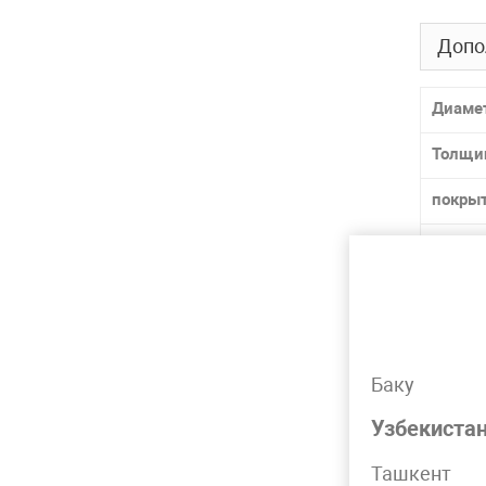
Допо
Диаме
Толщи
покры
способ
ГОСТ /
Матер
Марка
Баку
Узбекиста
Лидер 
Ташкент