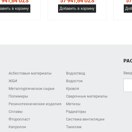
 941,64 UZS
57 941,64 UZS
57
авить в корзину
Добавить в корзину
Доб
РА
Введ
Асбестовые материалы
Водоотвод
ЖБИ
Водосток
Металлургическое сырье
Кровля
Полимеры
Сварочные материалы
Резинотехнические изделия
Метизы
Сплавы
Радиаторы
Фторопласт
Система вентиляции
Капролон
Такелаж