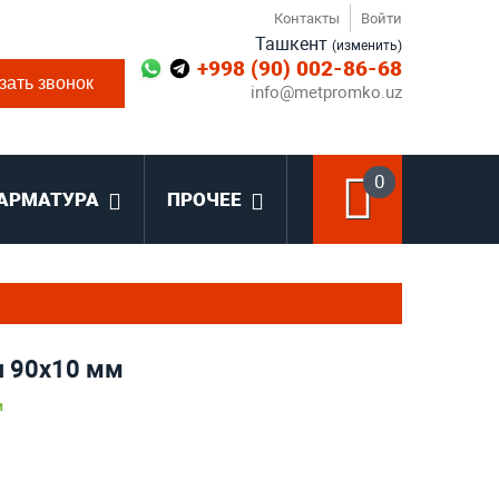
Контакты
Войти
Ташкент
(изменить)
+998 (90) 002-86-68
зать звонок
info@metpromko.uz
0
АРМАТУРА
ПРОЧЕЕ
я 90x10 мм
и