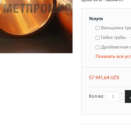
Услуги
Вальцовка тр
Гибка трубы
Дробеметная 
Показать все ус
57 941,64 UZS
+
Кол-во:
-