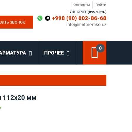
Контакты
Войти
Ташкент
(изменить)
+998 (90) 002-86-68
зать звонок
info@metpromko.uz
0
АРМАТУРА
ПРОЧЕЕ
я 112x20 мм
и