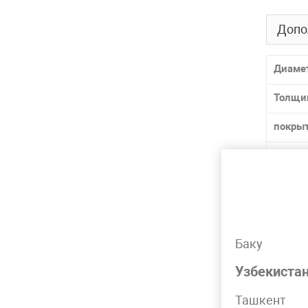
Допо
Диаме
Толщи
покры
способ
ГОСТ /
Матер
Марка
Баку
Узбекиста
Лидер 
Ташкент