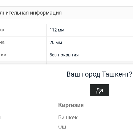
лнительная информация
тр
112 мм
на
20 мм
тие
без покрытия
 производства
литая
Ваш город Ташкент?
 ТУ
ГОСТ 24301-93
Да
иал
бронзовая
Киргизия
 материала
БрО3Ц12С5, БрО3Ц7С5Н1
н
Бишкек
спроса
Нет
Ош