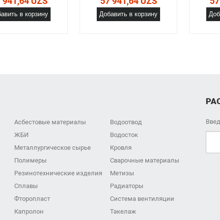
 941,64 UZS
57 941,64 UZS
57
авить в корзину
Добавить в корзину
Доб
РА
Введ
Асбестовые материалы
Водоотвод
ЖБИ
Водосток
Металлургическое сырье
Кровля
Полимеры
Сварочные материалы
Резинотехнические изделия
Метизы
Сплавы
Радиаторы
Фторопласт
Система вентиляции
Капролон
Такелаж