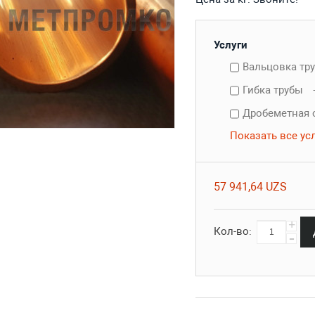
Услуги
Вальцовка тр
Гибка трубы
Дробеметная 
Показать все ус
57 941,64 UZS
+
Кол-во:
-