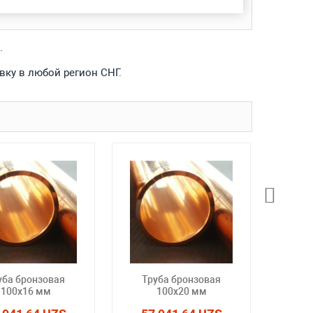
.
вку в любой регион СНГ.
уба бронзовая
Труба бронзовая
Тр
100x16 мм
100x20 мм