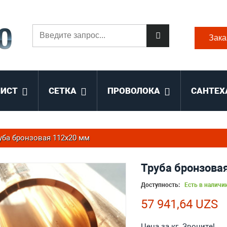
Зака
ЛИСТ
СЕТКА
ПРОВОЛОКА
САНТЕХ
уба бронзовая 112x20 мм
Труба бронзова
Доступность:
Есть в наличи
57 941,64 UZS
Цена за кг. Звоните!