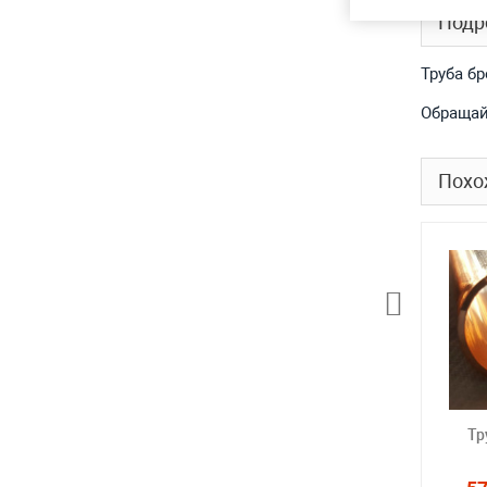
Подр
Труба б
Обращай
Похо
Тр