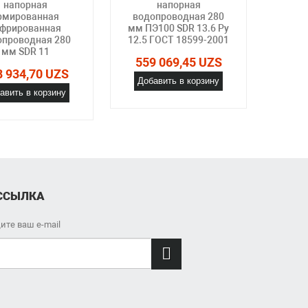
напорная
напорная
рмированная
водопроводная 280
м
офрированная
мм ПЭ100 SDR 13.6 Ру
га
опроводная 280
12.5 ГОСТ 18599-2001
280
мм SDR 11
SDR 
559 069,45 UZS
8 934,70 UZS
Добавить в корзину
559
авить в корзину
Доб
ССЫЛКА
ите ваш e-mail
