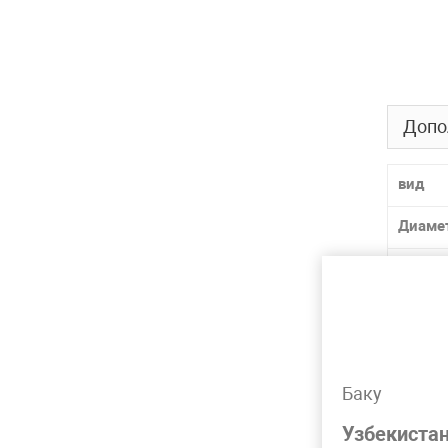
Допо
вид
Диаме
Давле
Матер
Лидер 
Баку
SDR
Узбекиста