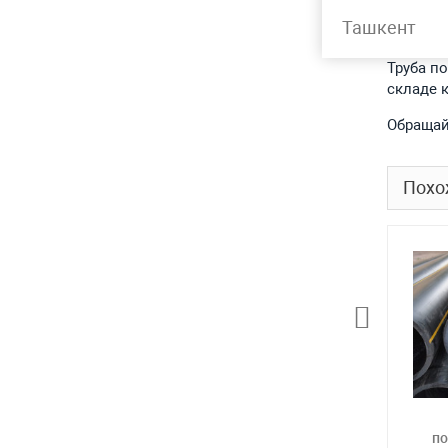
Подр
Ташкент
Труба по
складе 
Обращай
Похо
по