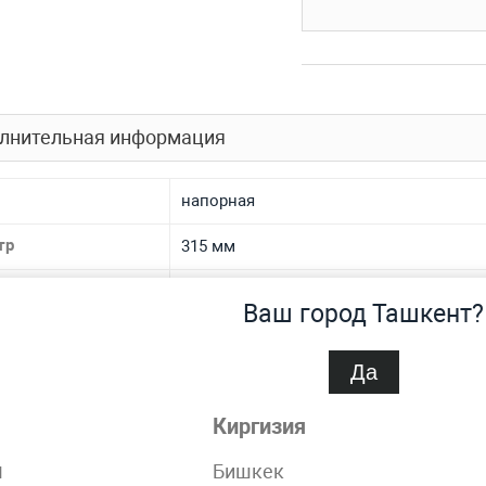
лнительная информация
напорная
тр
315 мм
ние
Ру 20
Ваш город Ташкент?
иал
полиэтиленовая
Да
спроса
Нет
Киргизия
SDR 9
н
Бишкек