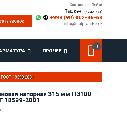
Контакты
Войти
Ташкент
(изменить)
+998 (90) 002-86-68
зать звонок
info@metpromko.uz
0
АРМАТУРА
ПРОЧЕЕ
 ГОСТ 18599-2001
еновая напорная 315 мм ПЭ100
СТ 18599-2001
и