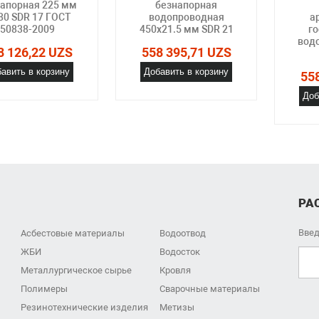
апорная 225 мм
безнапорная
80 SDR 17 ГОСТ
водопроводная
а
50838-2009
450х21.5 мм SDR 21
г
вод
8 126,22 UZS
558 395,71 UZS
авить в корзину
Добавить в корзину
55
Доб
РА
Введ
Асбестовые материалы
Водоотвод
ЖБИ
Водосток
Металлургическое сырье
Кровля
Полимеры
Сварочные материалы
Резинотехнические изделия
Метизы