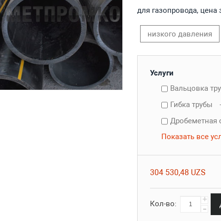
для газопровода, цена 
низкого давления
Услуги
Вальцовка тр
Гибка трубы
Дробеметная 
Показать все ус
304 530,48 UZS
+
Кол-во:
-