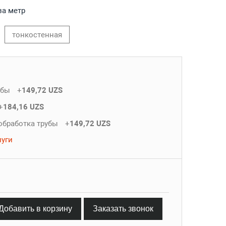
за метр
тонкостенная
убы
+
149,72 UZS
+
184,16 UZS
обработка трубы
+
149,72 UZS
луги
Добавить в корзину
Заказать звонок