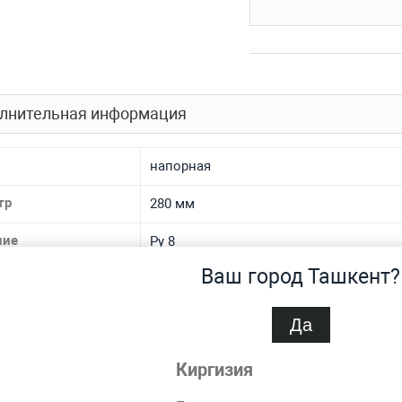
лнительная информация
напорная
тр
280 мм
ние
Ру 8
Ваш город Ташкент?
иал
полиэтиленовая
на
13.4 мм
Да
спроса
Нет
Киргизия
газопроводная