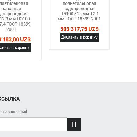
лиэтиленовая
полиэтиленовая
по
напорная
водопроводная
нап
допроводная
ПЭ100 315 мм 12.1
ПЭ100
12.3 мм ПЭ100
мм ГОСТ 18599-2001
ГОС
7.4 ГОСТ 18599-
303 317,75 UZS
303
2001
Добавить в корзину
Доб
3 183,00 UZS
авить в корзину
ССЫЛКА
ите ваш e-mail
