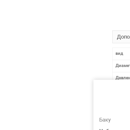
Допо
вид
Диаме
Давле
Матер
Толщи
Лидер 
Баку
Вид