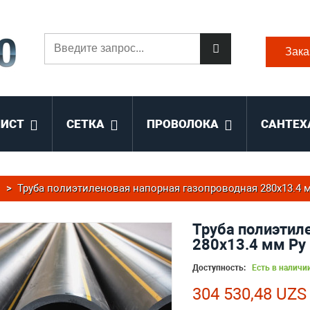
Зака
ЛИСТ
СЕТКА
ПРОВОЛОКА
САНТЕХ
>
Труба полиэтиленовая напорная газопроводная 280х13.4 м
Труба полиэтил
280х13.4 мм Ру
Доступность:
Есть в наличи
304 530,48 UZS