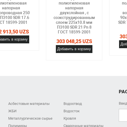
лиэтиленовая
полиэтиленовая
по
напорная
напорная
опроводная 250
двухслойная , с
во
ПЭ100 SDR 17.6
соэкструдированным
90х
СТ 18599-2001
слоем 225х10.8 мм
SDR 
ПЭ100 SDR 21 Pn 8
2 913,50 UZS
ГОСТ 18599-2001
30
авить в корзину
303 048,25 UZS
Доб
Добавить в корзину
РА
Введ
Асбестовые материалы
Водоотвод
ЖБИ
Водосток
Металлургическое сырье
Кровля
Полимеры
Сварочные материалы