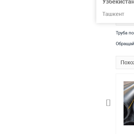
Узбекиста
Ташкент
Подр
Труба п
Обращай
Похо