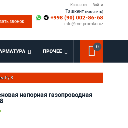
Контакты
Войти
Ташкент
(изменить)
+998 (90) 002-86-68
зать звонок
info@metpromko.uz
0
АРМАТУРА
ПРОЧЕЕ
м Ру 8
еновая напорная газопроводная
 8
и