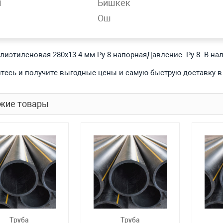
н
Бишкек
Ош
обности
олиэтиленовая 280х13.4 мм Ру 8 напорнаяДавление: Ру 8. В н
тесь и получите выгодные цены и самую быструю доставку в
жие товары
Труба
Труба