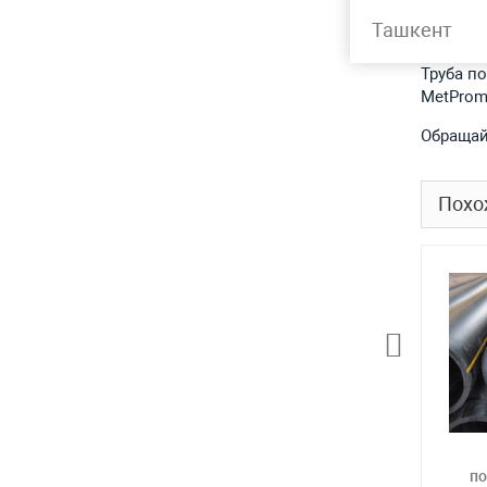
Подр
Ташкент
Труба п
MetProm
Обращай
Похо
по