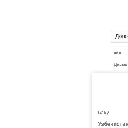
Допо
вид
Диаме
Матер
Толщи
Лидер 
Баку
SDR
Узбекиста