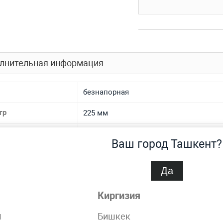
лнительная информация
безнапорная
тр
225 мм
иал
полиэтиленовая
Ваш город Ташкент?
на
3.7 мм
Да
спроса
Нет
Киргизия
SDR 17.6
н
Бишкек