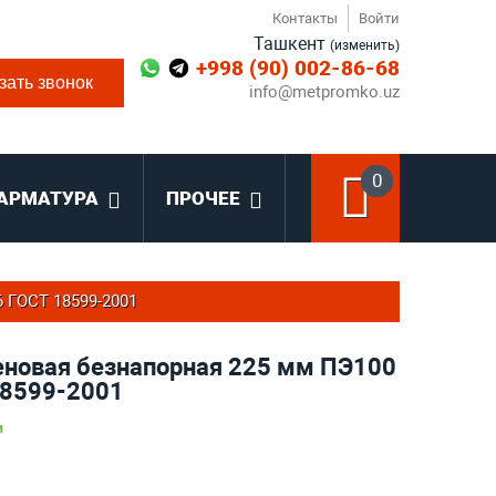
Контакты
Войти
Ташкент
(изменить)
+998 (90) 002-86-68
зать звонок
info@metpromko.uz
0
АРМАТУРА
ПРОЧЕЕ
 ГОСТ 18599-2001
еновая безнапорная 225 мм ПЭ100
18599-2001
и