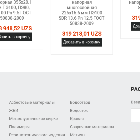
орная 355х20.1
напорная
напо
 ПЭ100, ПЭ80,
многослойная
S
00 Pn 9.5 ГОСТ
225х16.6 мм ПЭ100
31
50838-2009
SDR 13.6 Pn 12.5 ГОСТ
50838-2009
Доб
8 948,52 UZS
319 218,01 UZS
авить в корзину
Добавить в корзину
РА
Введ
Асбестовые материалы
Водоотвод
ЖБИ
Водосток
Металлургическое сырье
Кровля
Полимеры
Сварочные материалы
Резинотехнические изделия
Метизы