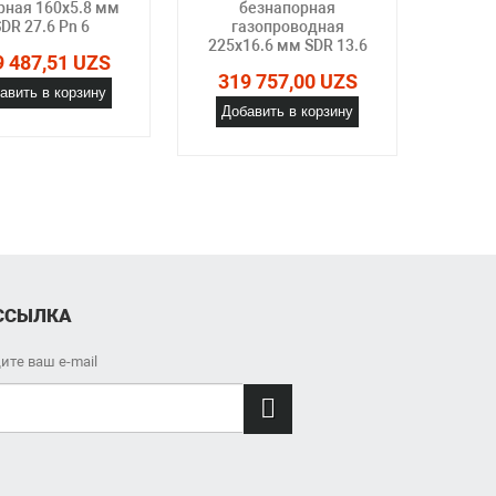
рная 160х5.8 мм
безнапорная
DR 27.6 Pn 6
газопроводная
га
225х16.6 мм SDR 13.6
355
9 487,51 UZS
SDR
319 757,00 UZS
авить в корзину
Добавить в корзину
320
Доб
ССЫЛКА
ите ваш e-mail
