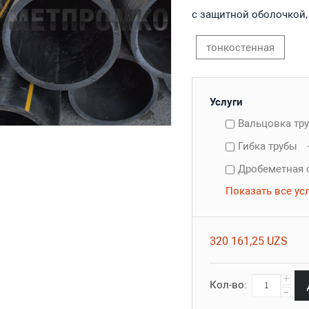
с защитной оболочкой,
тонкостенная
Услуги
Вальцовка тр
Гибка трубы
Дробеметная 
Показать все ус
320 161,25 UZS
+
Кол-во:
-