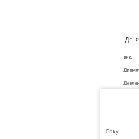
Допо
вид
Диаме
Давле
Матер
Толщи
Лидер 
Баку
Вид