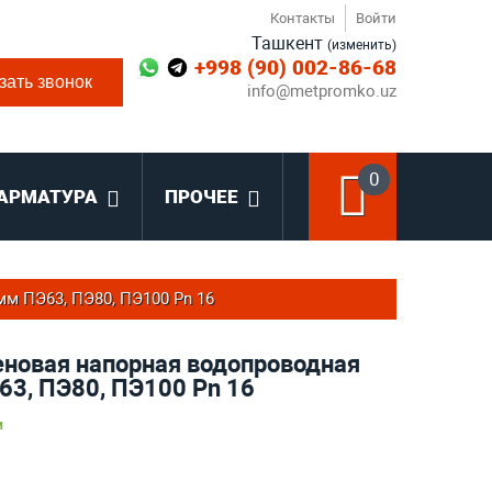
Контакты
Войти
Ташкент
(изменить)
+998 (90) 002-86-68
зать звонок
info@metpromko.uz
0
АРМАТУРА
ПРОЧЕЕ
м ПЭ63, ПЭ80, ПЭ100 Pn 16
еновая напорная водопроводная
63, ПЭ80, ПЭ100 Pn 16
и