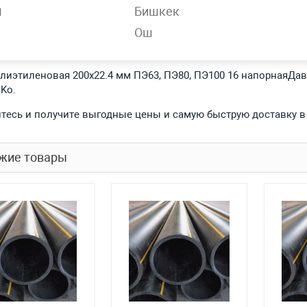
н
Бишкек
Ош
обности
олиэтиленовая 200х22.4 мм ПЭ63, ПЭ80, ПЭ100 16 напорнаяДав
Ko.
тесь и получите выгодные цены и самую быструю доставку в
жие товары