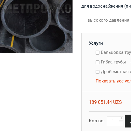
для водоснабжения (пи
высокого давления
Услуги
Вальцовка тр
Гибка трубы
Дробеметная 
Показать все ус
189 051,44 UZS
+
Кол-во:
-