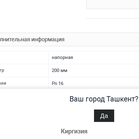
лнительная информация
напорная
тр
200 мм
ние
Pn 16
иал
полиэтиленовая
Ваш город Ташкент?
на
22.4 мм
Да
спроса
Нет
Киргизия
водопроводная