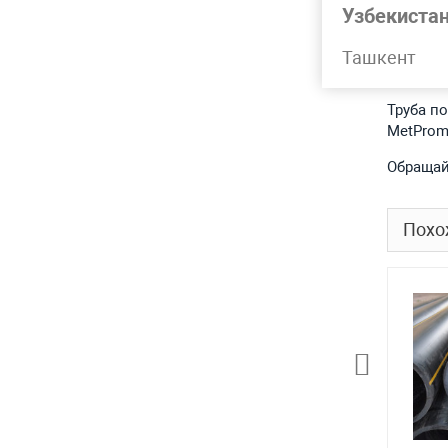
Узбекиста
Ташкент
Подр
Труба п
MetProm
Обращай
Похо