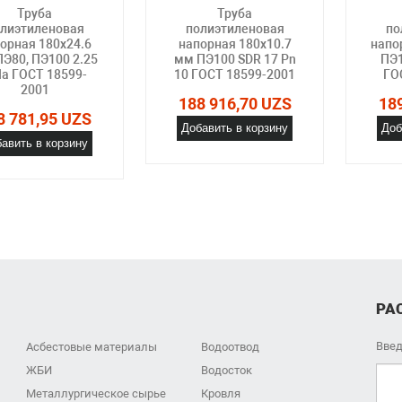
Труба
Труба
лиэтиленовая
полиэтиленовая
по
орная 180х24.6
напорная 180х10.7
напо
Э80, ПЭ100 2.25
мм ПЭ100 SDR 17 Pn
ПЭ1
а ГОСТ 18599-
10 ГОСТ 18599-2001
ГО
2001
188 916,70 UZS
18
8 781,95 UZS
Добавить в корзину
Доб
авить в корзину
РА
Введ
Асбестовые материалы
Водоотвод
ЖБИ
Водосток
Металлургическое сырье
Кровля