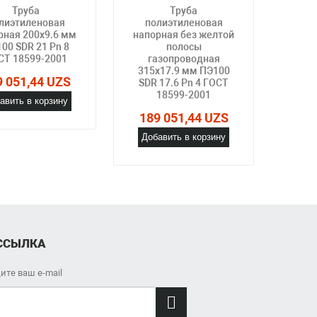
Труба
Труба
лиэтиленовая
полиэтиленовая
по
рная 200х9.6 мм
напорная без желтой
нап
00 SDR 21 Pn 8
полосы
СТ 18599-2001
газопроводная
га
315х17.9 мм ПЭ100
315х1
9 051,44 UZS
SDR 17.6 Pn 4 ГОСТ
17.6 
18599-2001
авить в корзину
189 051,44 UZS
189
Добавить в корзину
Доб
ССЫЛКА
ите ваш e-mail
