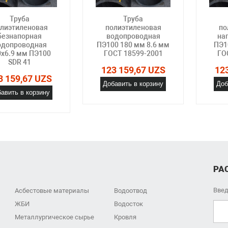
Труба
Труба
лиэтиленовая
полиэтиленовая
по
безнапорная
водопроводная
на
одопроводная
ПЭ100 180 мм 8.6 мм
ПЭ1
0х6.9 мм ПЭ100
ГОСТ 18599-2001
ГО
SDR 41
123 159,67 UZS
12
3 159,67 UZS
Добавить в корзину
Доб
авить в корзину
РА
Введ
Асбестовые материалы
Водоотвод
ЖБИ
Водосток
Металлургическое сырье
Кровля