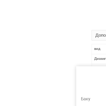
Допо
вид
Диаме
Давле
Матер
Толщи
Баку
Лидер 