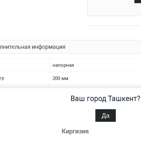
лнительная информация
напорная
тр
200 мм
ние
Ру 9.5
Ваш город Ташкент?
иал
полиэтиленовая
Да
на
32.2 мм
Киргизия
спроса
Нет