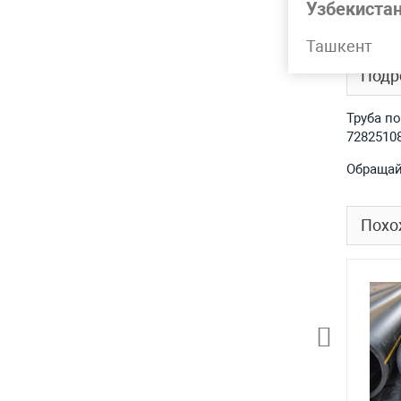
Узбекиста
SDR
Ташкент
Подр
Труба по
7282510
Обращай
Похо