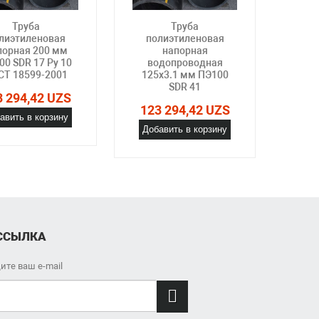
Труба
Труба
лиэтиленовая
полиэтиленовая
по
порная 200 мм
напорная
00 SDR 17 Ру 10
водопроводная
во
СТ 18599-2001
125х3.1 мм ПЭ100
125
SDR 41
SDR 1
3 294,42 UZS
123 294,42 UZS
авить в корзину
123
Добавить в корзину
Доб
ССЫЛКА
ите ваш e-mail
