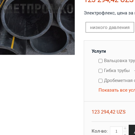
Электрофлекс, цена за
низкого давления
Услуги
Вальцовка тр
Гибка трубы
Дробеметная 
Показать все ус
123 294,42 UZS
+
Кол-во:
-