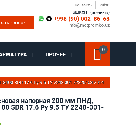
Контакты
Войти
Ташкент
(изменить)
+998 (90) 002-86-68
зать звонок
info@metpromko.uz
0
АРМАТУРА
ПРОЧЕЕ
Э100 SDR 17.6 Ру 9.5 ТУ 2248-001-72825108-2014
еновая напорная 200 мм ПНД,
00 SDR 17.6 Ру 9.5 ТУ 2248-001-
и