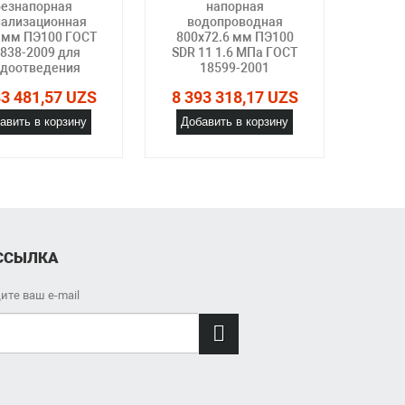
безнапорная
напорная
нализационная
водопроводная
гофр
 мм ПЭ100 ГОСТ
800х72.6 мм ПЭ100
мм
838-2009 для
SDR 11 1.6 МПа ГОСТ
ПЭ1
одоотведения
18599-2001
2248
2008
83 481,57 UZS
8 393 318,17 UZS
73
авить в корзину
Добавить в корзину
8 45
Доб
ССЫЛКА
ите ваш e-mail
