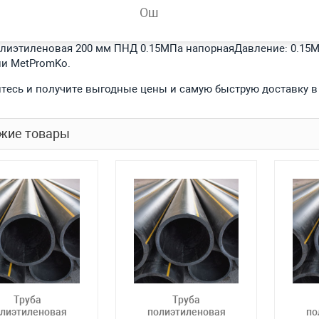
Ош
обности
олиэтиленовая 200 мм ПНД 0.15МПа напорнаяДавление: 0.15МП
и MetPromKo.
тесь и получите выгодные цены и самую быструю доставку в
жие товары
Труба
Труба
лиэтиленовая
полиэтиленовая
по