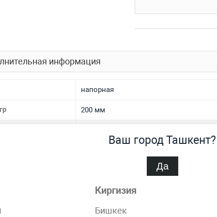
лнительная информация
напорная
тр
200 мм
ние
0.15 МПа
Ваш город Ташкент?
иал
полиэтиленовая
Да
на
32.2 мм
Киргизия
спроса
Нет
н
Бишкек