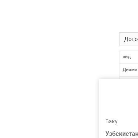
Допо
вид
Диаме
Давле
Матер
Толщи
Баку
Лидер 
Узбекиста