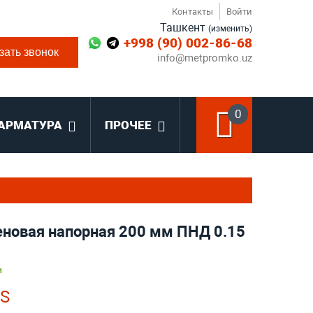
Контакты
Войти
Ташкент
(изменить)
+998 (90) 002-86-68
зать звонок
info@metpromko.uz
0
АРМАТУРА
ПРОЧЕЕ
еновая напорная 200 мм ПНД 0.15
и
ZS