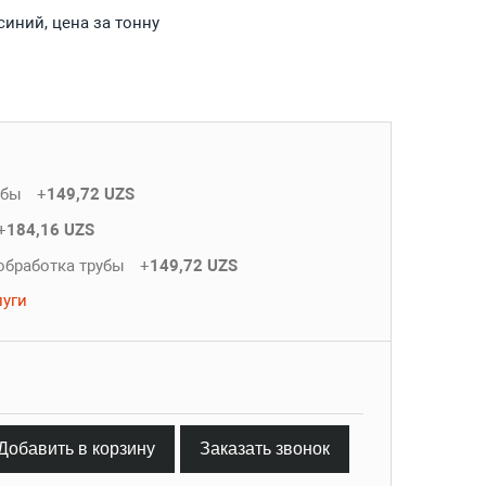
синий, цена за тонну
убы
+
149,72 UZS
+
184,16 UZS
обработка трубы
+
149,72 UZS
луги
Добавить в корзину
Заказать звонок