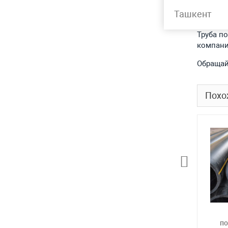
Подр
Ташкент
Труба п
компани
Обращай
Похо
по