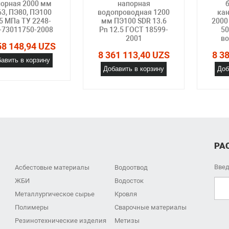
орная 2000 мм
напорная
3, ПЭ80, ПЭ100
водопроводная 1200
ка
5 МПа ТУ 2248-
мм ПЭ100 SDR 13.6
2000
-73011750-2008
Pn 12.5 ГОСТ 18599-
50
2001
в
58 148,94 UZS
8 361 113,40 UZS
8 3
авить в корзину
Добавить в корзину
Доб
РА
Введ
Асбестовые материалы
Водоотвод
ЖБИ
Водосток
Металлургическое сырье
Кровля
Полимеры
Сварочные материалы
Резинотехнические изделия
Метизы