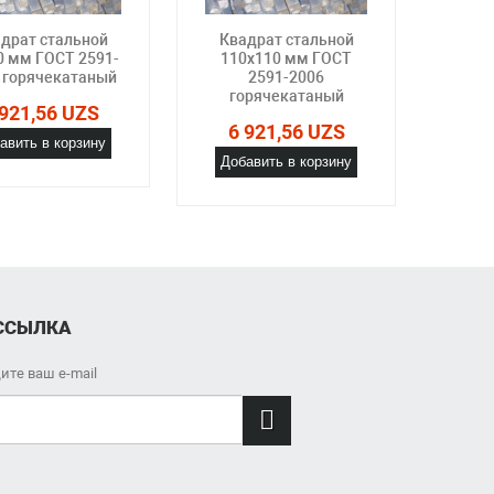
драт стальной
Квадрат стальной
Ква
0 мм ГОСТ 2591-
110x110 мм ГОСТ
11x1
 горячекатаный
2591-2006
2006
горячекатаный
 921,56 UZS
6 
6 921,56 UZS
авить в корзину
Доб
Добавить в корзину
ССЫЛКА
ите ваш e-mail
