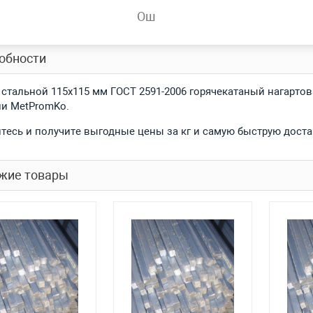
спроса
Нет
Ош
обности
 стальной 115x115 мм ГОСТ 2591-2006 горячекатаный нагарто
и MetPromKo.
тесь и получите выгодные цены за кг и самую быструю доста
жие товары