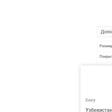
Допо
Разме
Покры
способ
ГОСТ /
Матер
Марка
Баку
Узбекиста