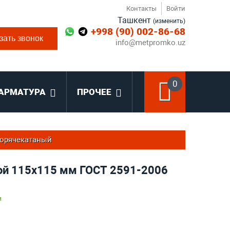
Контакты
Войти
Ташкент
(изменить)
+998 (90) 002-86-68
зать звонок
info@metpromko.uz
0
АРМАТУРА
ПРОЧЕЕ
горячекатаный
ой 115x115 мм ГОСТ 2591-2006
и