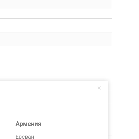
×
 45, 40Х, 35, 70, 55, 10Г2, 65Г, 08, 45Х, 60С2А, 15Х,
Армения
Ереван