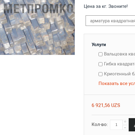
Цена за кг. Звоните!
арматура квадратна
Услуги
Вальцовка кв
Гибка квадра
Криогенный б
Показать все ус
6 921,56 UZS
+
Кол-во:
-