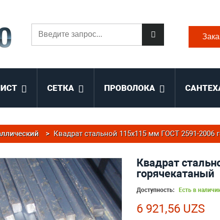
Зака
ЛИСТ
СЕТКА
ПРОВОЛОКА
САНТЕХ
аллический
>
Квадрат стальной 115x115 мм ГОСТ 2591-2006 
Квадрат стальн
горячекатаный
Доступность:
Есть в наличи
6 921,56 UZS