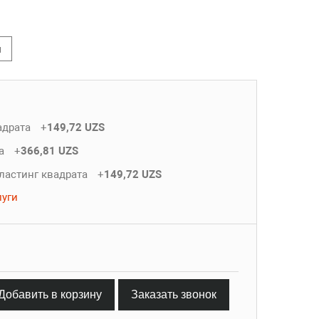
я
адрата
+
149,72 UZS
та
+
366,81 UZS
ластинг квадрата
+
149,72 UZS
луги
Добавить в корзину
Заказать звонок